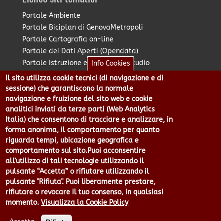
Portale Ambiente
Portale Biciplan di GenovaMetropoli
Portale Cartografia on-line
Portale dei Dati Aperti (Opendata)
Portale Istruzione e Diritto allo Studio
Info Cookies
Portale Marketing Territoriale
Il sito utilizza cookie tecnici (di navigazione e di
Portale Piano Strategico Metropolitano
sessione) che garantiscono la normale
Portale PUMS di GenovaMetropoli
navigazione e fruizione del sito web e cookie
analitici inviati da terze parti (Web Analytics
Portale Stazione Unica Appaltante
Italia) che consentono di tracciare e analizzare, in
Pratico: procedimenti e istanze online
forma anonima, il comportamento per quanto
riguarda tempi, ubicazione geografica e
comportamento sul sito.Puoi acconsentire
Città Metropolitana di Genova - Piazzale Mazzini 2 -16122 -
all’utilizzo di tali tecnologie utilizzando il
Genova | CF:80007350103 - P.Iva: 00949170104 | Codice IPA: cmge
pulsante “Accetta” o rifiutare utilizzando il
Centralino 010 54991 Fax 010 5499244 URP 010 5499456
pulsante "Rifiuta". Puoi liberamente prestare,
Num.Verde 800 509420 | P.E.C.:
rifiutare o revocare il tuo consenso, in qualsiasi
pec@cert.cittametropolitana.genova.it
momento.
Visualizza la Cookie Policy
Privacy
|
Tecnologie e Accessibilità
|
Note Legali
|
Contatti per il
sito Web
|
Statistiche
|
area riservata