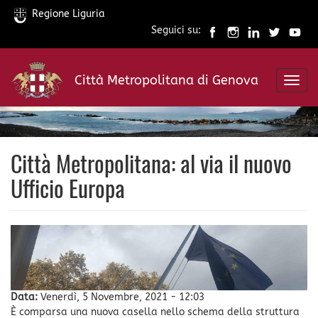
Regione Liguria
Seguici su:
Salta
al
Città Metropolitana di Genova
contenuto
Toggl
principale
navig
Città Metropolitana: al via il nuovo
Ufficio Europa
Data:
Venerdì, 5 Novembre, 2021 - 12:03
È comparsa una nuova casella nello schema della struttura