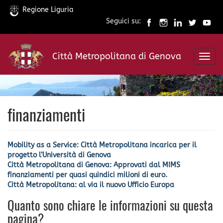
Regione Liguria
Seguici su:
Salta
al
Città Metropolitana di Genova
contenuto
Toggl
principale
navig
finanziamenti
Mobility as a Service: Città Metropolitana incarica per il
progetto l’Università di Genova
Città Metropolitana di Genova: Approvati dal MIMS
finanziamenti per quasi quindici milioni di euro.
Città Metropolitana: al via il nuovo Ufficio Europa
Quanto sono chiare le informazioni su questa
pagina?