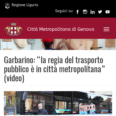
Regione Liguria
Seguici su:
Salta
al
Città Metropolitana di Genova
contenuto
Toggl
principale
navig
Garbarino: “la regia del trasporto
pubblico è in città metropolitana”
(video)