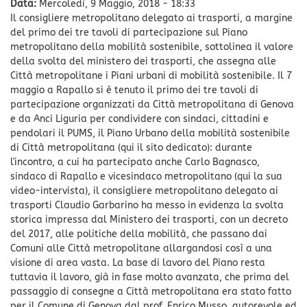
Data:
Mercoledì, 9 Maggio, 2018 - 18:33
Il consigliere metropolitano delegato ai trasporti, a margine
del primo dei tre tavoli di partecipazione sul Piano
metropolitano della mobilità sostenibile, sottolinea il valore
della svolta del ministero dei trasporti, che assegna alle
Città metropolitane i Piani urbani di mobilità sostenibile. Il 7
maggio a Rapallo si è tenuto il primo dei tre tavoli di
partecipazione organizzati da Città metropolitana di Genova
e da Anci Liguria per condividere con sindaci, cittadini e
pendolari il PUMS, il Piano Urbano della mobilità sostenibile
di Città metropolitana (qui il sito dedicato): durante
l'incontro, a cui ha partecipato anche Carlo Bagnasco,
sindaco di Rapallo e vicesindaco metropolitano (qui la sua
video-intervista), il consigliere metropolitano delegato ai
trasporti Claudio Garbarino ha messo in evidenza la svolta
storica impressa dal Ministero dei trasporti, con un decreto
del 2017, alle politiche della mobilità, che passano dai
Comuni alle Città metropolitane allargandosi così a una
visione di area vasta. La base di lavoro del Piano resta
tuttavia il lavoro, già in fase molto avanzata, che prima del
passaggio di consegne a Città metropolitana era stato fatto
per il Comune di Genova dal prof. Enrico Musso, autorevole ed