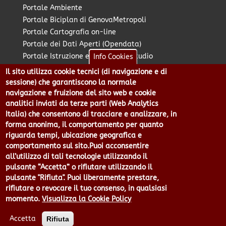
Portale Ambiente
Portale Biciplan di GenovaMetropoli
Portale Cartografia on-line
Portale dei Dati Aperti (Opendata)
Portale Istruzione e Diritto allo Studio
Info Cookies
Portale Marketing Territoriale
Il sito utilizza cookie tecnici (di navigazione e di
Portale Piano Strategico Metropolitano
sessione) che garantiscono la normale
Portale PUMS di GenovaMetropoli
navigazione e fruizione del sito web e cookie
analitici inviati da terze parti (Web Analytics
Portale Stazione Unica Appaltante
Italia) che consentono di tracciare e analizzare, in
Pratico: procedimenti e istanze online
forma anonima, il comportamento per quanto
riguarda tempi, ubicazione geografica e
comportamento sul sito.Puoi acconsentire
Città Metropolitana di Genova - Piazzale Mazzini 2 -16122 -
all’utilizzo di tali tecnologie utilizzando il
Genova | CF:80007350103 - P.Iva: 00949170104 | Codice IPA: cmge
pulsante “Accetta” o rifiutare utilizzando il
Centralino 010 54991 Fax 010 5499244 URP 010 5499456
pulsante "Rifiuta". Puoi liberamente prestare,
Num.Verde 800 509420 | P.E.C.:
rifiutare o revocare il tuo consenso, in qualsiasi
pec@cert.cittametropolitana.genova.it
momento.
Visualizza la Cookie Policy
Privacy
|
Tecnologie e Accessibilità
|
Note Legali
|
Contatti per il
sito Web
|
Statistiche
|
area riservata
Accetta
Rifiuta