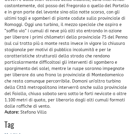
costantemente, dal passo del Fregarolo a quello del Portello
e in gran parte del levante sino alla notte scorsa, con gli
ultimi tagli e sgomberi di piante cadute sulla provinciale di
Romaggi. Oggi una turbina, il mezzo speciale che aspira e
“soffia via” i cumuli di neve più alti sta entrando in azione
per liberare i primi chilometri della provinciale 75 del Penna
(sul cui tratto più a monte resta invece in vigore la chiusura
stagionale per motivi di pubblica incolumità e per le
caratteristiche strutturali della strada che rendono
particolarmente difficoltosi gli interventi di sgombero e
spargimento del sale), mentre le ruspe saranno impegnate
per liberare da una frana la provinciale di Montedomenico
che resta comunque percorribile. Domani un’altra turbina
della Città metropolitana interverrà anche sulla provinciale
del Faiallo, chiusa sabato sera sotto le forti nevicate a oltre
1.100 metri di quota, per liberarla dagli alti cumuli formati
dalle raffiche di vento.
Autore:
Stefano Villa
Tag