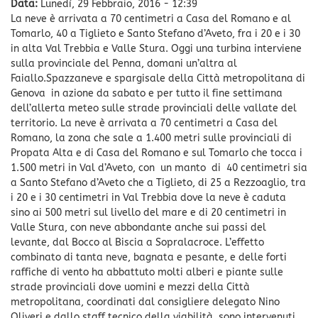
Data:
Lunedì, 29 Febbraio, 2016 - 12:39
La neve è arrivata a 70 centimetri a Casa del Romano e al
Tomarlo, 40 a Tiglieto e Santo Stefano d’Aveto, fra i 20 e i 30
in alta Val Trebbia e Valle Stura. Oggi una turbina interviene
sulla provinciale del Penna, domani un’altra al
Faiallo.Spazzaneve e spargisale della Città metropolitana di
Genova in azione da sabato e per tutto il fine settimana
dell’allerta meteo sulle strade provinciali delle vallate del
territorio. La neve è arrivata a 70 centimetri a Casa del
Romano, la zona che sale a 1.400 metri sulle provinciali di
Propata Alta e di Casa del Romano e sul Tomarlo che tocca i
1.500 metri in Val d’Aveto, con un manto di 40 centimetri sia
a Santo Stefano d’Aveto che a Tiglieto, di 25 a Rezzoaglio, tra
i 20 e i 30 centimetri in Val Trebbia dove la neve è caduta
sino ai 500 metri sul livello del mare e di 20 centimetri in
Valle Stura, con neve abbondante anche sui passi del
levante, dal Bocco al Biscia a Sopralacroce. L’effetto
combinato di tanta neve, bagnata e pesante, e delle forti
raffiche di vento ha abbattuto molti alberi e piante sulle
strade provinciali dove uomini e mezzi della Città
metropolitana, coordinati dal consigliere delegato Nino
Oliveri e dallo staff tecnico della viabilità, sono intervenuti