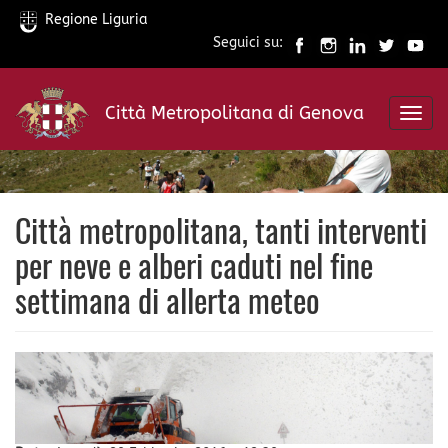
Regione Liguria
Seguici su:
Salta
al
Città Metropolitana di Genova
contenuto
Toggl
principale
navig
Città metropolitana, tanti interventi
per neve e alberi caduti nel fine
settimana di allerta meteo