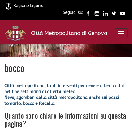
Regione Liguria
Seguici su:
Salta
al
Città Metropolitana di Genova
contenuto
Toggl
principale
navig
bocco
Città metropolitana, tanti interventi per neve e alberi caduti
nel fine settimana di allerta meteo
Neve, sgomberi della città metropolitana anche sui passi
tomarlo, bocco e forcella
Quanto sono chiare le informazioni su questa
pagina?