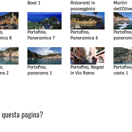
Boat 1
Ristoranti in
Martiri
passeggiata
dell'Oliv
o,
Portofino,
Portofino,
Portofino
mica 8
Panoramica 7
Panoramica 6
panoram
o,
Portofino,
Portofino, Negozi
Portofino
ma 2
panorama 1
in Via Roma
costa 1
u questa pagina?