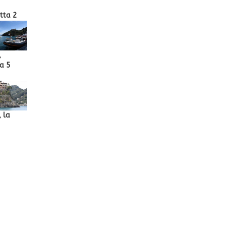
etta 2
,
a 5
, la