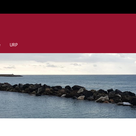
e
URP