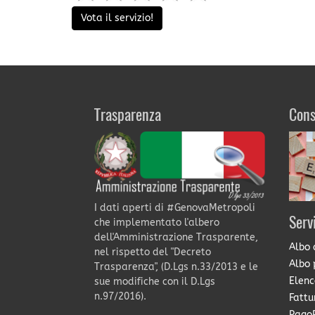
Vota il servizio!
Trasparenza
Cons
I dati aperti di #GenovaMetropoli
Serv
che implementato l'albero
dell'Amministrazione Trasparente,
Albo 
nel rispetto del "Decreto
Albo 
Trasparenza", (D.Lgs n.33/2013 e le
Elenc
sue modifiche con il D.Lgs
n.97/2016).
Fattu
PagoP