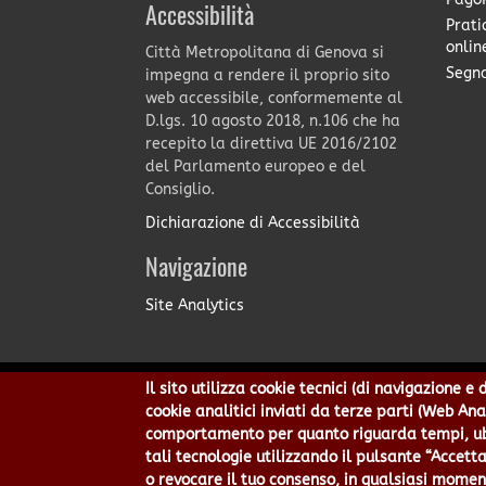
Accessibilità
Prati
onlin
Città Metropolitana di Genova si
Segna
impegna a rendere il proprio sito
web accessibile, conformemente al
D.lgs. 10 agosto 2018, n.106 che ha
recepito la direttiva UE 2016/2102
del Parlamento europeo e del
Consiglio.
Dichiarazione di Accessibilità
Navigazione
Site Analytics
Il sito utilizza cookie tecnici (di navigazione 
Città Metropolitana di Genov
cookie analitici inviati da terze parti (Web An
Centralino 010 54991 Fax 010
comportamento per quanto riguarda tempi, ubic
Privacy
|
Tecnolog
tali tecnologie utilizzando il pulsante “Accetta
o revocare il tuo consenso, in qualsiasi momen