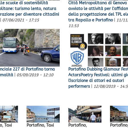
le scuole di sostenibilità
Città Metropolitana di Genova
litane: turismo lento, natura
avviato le attività per l’affid
erazione per diventare cittadini
della progettazione del TPL el
|
07/06/2021 - 17:15
tra Rapallo e Portofino
|
11/11
11:53
nciale 227 di Portofino torna
Portofino Dubbing Glamour Fest
rmalità
|
05/09/2019 - 12:10
ActorsPoetry Festival: ultimi gi
l'iscrizione di attori ed autori
performers
|
12/08/2019 - 14:5
o, Taxi
Portofino, Taxi
Portofino,
Portofino