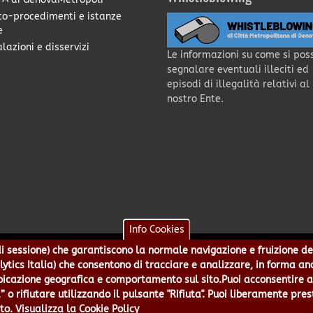
co-procedimenti e istanze
e
lazioni e disservizi
Le informazioni su come si pos
segnalare eventuali illeciti ed
episodi di illegalità relativi al
nostro Ente.
Info Cookies
e di sessione) che garantiscono la normale navigazione e fruizione de
a - Piazzale Mazzini 2 -16122 - Genova | CF:80007350103 - P.Iva: 0
alytics Italia) che consentono di tracciare e analizzare, in forma an
 5499244 URP 010 5499456 Num.Verde 800 509420 | P.E.C.:
pec@cert.
azione geografica e comportamento sul sito.Puoi acconsentire all
ie e Accessibilità
|
Note Legali
|
Contatti per il sito Web
|
Statistic
” o rifiutare utilizzando il pulsante "Rifiuta". Puoi liberamente pres
to.
Visualizza la Cookie Policy