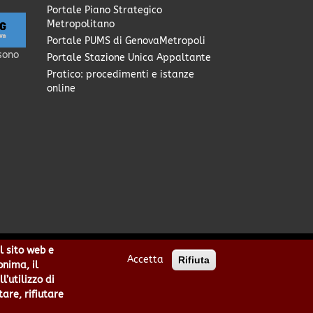
Portale Piano Strategico
Metropolitano
Portale PUMS di GenovaMetropoli
sono
Portale Stazione Unica Appaltante
Pratico: procedimenti e istanze
online
l sito web e
Accetta
Rifiuta
0949170104 | Codice IPA: cmge
onima, il
cittametropolitana.genova.it
’utilizzo di
he
|
area riservata
tare, rifiutare