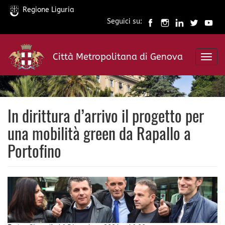
Regione Liguria
Seguici su:
Salta
al
Città Metropolitana di Genova
contenuto
Toggl
principale
navig
In dirittura d’arrivo il progetto per
una mobilità green da Rapallo a
Portofino