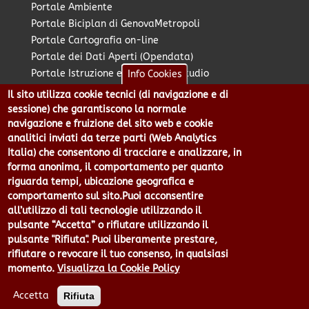
Portale Ambiente
Portale Biciplan di GenovaMetropoli
Portale Cartografia on-line
Portale dei Dati Aperti (Opendata)
Portale Istruzione e Diritto allo Studio
Info Cookies
Portale Marketing Territoriale
Il sito utilizza cookie tecnici (di navigazione e di
Portale Piano Strategico Metropolitano
sessione) che garantiscono la normale
Portale PUMS di GenovaMetropoli
navigazione e fruizione del sito web e cookie
analitici inviati da terze parti (Web Analytics
Portale Stazione Unica Appaltante
Italia) che consentono di tracciare e analizzare, in
Pratico: procedimenti e istanze online
forma anonima, il comportamento per quanto
riguarda tempi, ubicazione geografica e
comportamento sul sito.Puoi acconsentire
Città Metropolitana di Genova - Piazzale Mazzini 2 -16122 -
all’utilizzo di tali tecnologie utilizzando il
Genova | CF:80007350103 - P.Iva: 00949170104 | Codice IPA: cmge
pulsante “Accetta” o rifiutare utilizzando il
Centralino 010 54991 Fax 010 5499244 URP 010 5499456
pulsante "Rifiuta". Puoi liberamente prestare,
Num.Verde 800 509420 | P.E.C.:
rifiutare o revocare il tuo consenso, in qualsiasi
pec@cert.cittametropolitana.genova.it
momento.
Visualizza la Cookie Policy
Privacy
|
Tecnologie e Accessibilità
|
Note Legali
|
Contatti per il
sito Web
|
Statistiche
|
area riservata
Accetta
Rifiuta