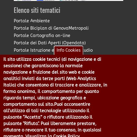
Elenco siti tematici
Portale Ambiente
Portale Biciplan di GenovaMetropoli
Portale Cartografia on-line
Portale dei Dati Aperti (Opendata)
Portale Istruzione e Diritto allo Studio
Info Cookies
Portale Marketing Territoriale
Il sito utilizza cookie tecnici (di navigazione e di
Portale Piano Strategico Metropolitano
sessione) che garantiscono la normale
Portale PUMS di GenovaMetropoli
navigazione e fruizione del sito web e cookie
analitici inviati da terze parti (Web Analytics
Portale Stazione Unica Appaltante
Italia) che consentono di tracciare e analizzare, in
Pratico: procedimenti e istanze online
forma anonima, il comportamento per quanto
riguarda tempi, ubicazione geografica e
comportamento sul sito.Puoi acconsentire
Città Metropolitana di Genova - Piazzale Mazzini 2 -16122 -
all’utilizzo di tali tecnologie utilizzando il
Genova | CF:80007350103 - P.Iva: 00949170104 | Codice IPA: cmge
pulsante “Accetta” o rifiutare utilizzando il
Centralino 010 54991 Fax 010 5499244 URP 010 5499456
pulsante "Rifiuta". Puoi liberamente prestare,
Num.Verde 800 509420 | P.E.C.:
rifiutare o revocare il tuo consenso, in qualsiasi
pec@cert.cittametropolitana.genova.it
momento.
Visualizza la Cookie Policy