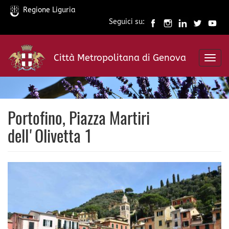
Regione Liguria
Seguici su:
Salta
al
Città Metropolitana di Genova
contenuto
Toggl
principale
navig
Portofino, Piazza Martiri
dell'Olivetta 1