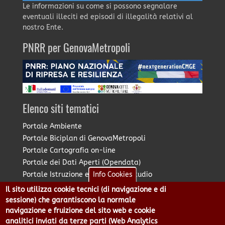
Le informazioni su come si possono segnalare
eventuali illeciti ed episodi di illegalità relativi al
nostro Ente.
PNRR per GenovaMetropoli
Elenco siti tematici
Portale Ambiente
Portale Biciplan di GenovaMetropoli
Portale Cartografia on-line
Portale dei Dati Aperti (Opendata)
Info Cookies
Portale Istruzione e Diritto allo Studio
Portale Marketing Territoriale
Il sito utilizza cookie tecnici (di navigazione e di
Portale Piano Strategico Metropolitano
sessione) che garantiscono la normale
navigazione e fruizione del sito web e cookie
Portale PUMS di GenovaMetropoli
analitici inviati da terze parti (Web Analytics
Portale Stazione Unica Appaltante