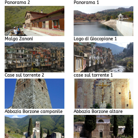
Panorama 2
Panorama 1
Malga Zanoni
Lago di Giacopiane 1
Case sul torrente 2
case sul torrente 1
Abbazia Borzone campanile
Abbazia Borzone altare