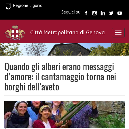
Regione Liguria
Seguici su:
Salta
al
Città Metropolitana di Genova
contenuto
Toggl
principale
navig
Quando gli alberi erano messaggi
d’amore: il cantamaggio torna nei
borghi dell’aveto