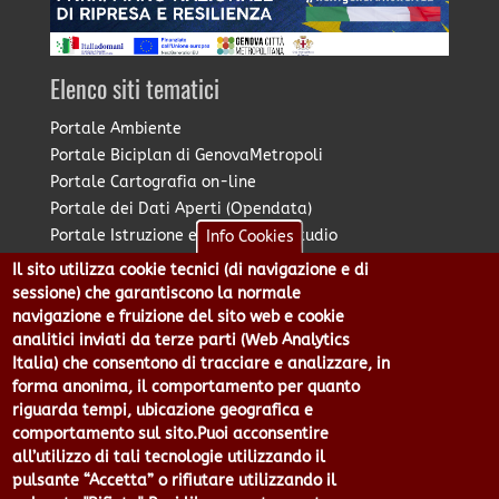
Elenco siti tematici
Portale Ambiente
Portale Biciplan di GenovaMetropoli
Portale Cartografia on-line
Portale dei Dati Aperti (Opendata)
Portale Istruzione e Diritto allo Studio
Info Cookies
Portale Marketing Territoriale
Il sito utilizza cookie tecnici (di navigazione e di
Portale Piano Strategico Metropolitano
sessione) che garantiscono la normale
Portale PUMS di GenovaMetropoli
navigazione e fruizione del sito web e cookie
analitici inviati da terze parti (Web Analytics
Portale Stazione Unica Appaltante
Italia) che consentono di tracciare e analizzare, in
Pratico: procedimenti e istanze online
forma anonima, il comportamento per quanto
riguarda tempi, ubicazione geografica e
comportamento sul sito.Puoi acconsentire
Città Metropolitana di Genova - Piazzale Mazzini 2 -16122 -
all’utilizzo di tali tecnologie utilizzando il
Genova | CF:80007350103 - P.Iva: 00949170104 | Codice IPA: cmge
pulsante “Accetta” o rifiutare utilizzando il
Centralino 010 54991 Fax 010 5499244 URP 010 5499456