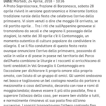
Data:
Martedì, 24 Aprile, 2018 - 10:36
A Prato Sopralacroce, frazione di Borzonasca, sabato 28
aprile rivivrà in versione gastronomica e itinerante l'antica
tradizione rurale della festa che celebrava l'arrivo della
primavera. Vi siam venuti a dire che maggio l'è arrivato, se
n'è partito aprile… Tra i riti che sull'Appenino genovese si
tramandano da secoli e che segnano il passaggio delle
stagioni, la notte del 30 aprile c’è il Cantamaggio, un
momento autentico di cultura popolare da condividere in
allegria. E se il filo conduttore di questa festa resta
ovunque annunciare l’arrivo della primavera, passando di
valle in valle e di paese in paese nel territorio del Parco
dell’Aveto cambiano le liturgie e i racconti si arricchiscono di
tanti aneddoti.In Val Graveglia il Cantamaggio era
l’occasione per dichiarare il proprio amore alla propria
amata, con l'aiuto di un gruppo di amici. Gli uomini andavano
nel bosco e tagliavano un bel castagno novello da portare a
mezzanotte a casa dell’amata, decorato con rose e rami di
maggiociondolo; doveva essere il più alto possibile, fino a
superare l’altezza della casa, per essere ben visibile a tutti,
e normalmente rimaneva al suo posto fino all’anno
successivo. I ragazzi trasportavano l’albero cantando fino