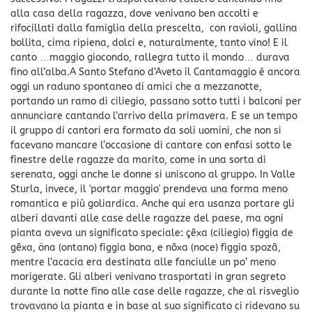
alla casa della ragazza, dove venivano ben accolti e
rifocillati dalla famiglia della prescelta, con ravioli, gallina
bollita, cima ripiena, dolci e, naturalmente, tanto vino! E il
canto …maggio giocondo, rallegra tutto il mondo… durava
fino all’alba.A Santo Stefano d’Aveto il Cantamaggio è ancora
oggi un raduno spontaneo di amici che a mezzanotte,
portando un ramo di ciliegio, passano sotto tutti i balconi per
annunciare cantando l’arrivo della primavera. E se un tempo
il gruppo di cantori era formato da soli uomini, che non si
facevano mancare l’occasione di cantare con enfasi sotto le
finestre delle ragazze da marito, come in una sorta di
serenata, oggi anche le donne si uniscono al gruppo. In Valle
Sturla, invece, il 'portar maggio' prendeva una forma meno
romantica e più goliardica. Anche qui era usanza portare gli
alberi davanti alle case delle ragazze del paese, ma ogni
pianta aveva un significato speciale: çêxa (ciliegio) figgia de
gêxa, öna (ontano) figgia bona, e nôxa (noce) figgia spozâ,
mentre l’acacia era destinata alle fanciulle un po’ meno
morigerate. Gli alberi venivano trasportati in gran segreto
durante la notte fino alle case delle ragazze, che al risveglio
trovavano la pianta e in base al suo significato ci ridevano su