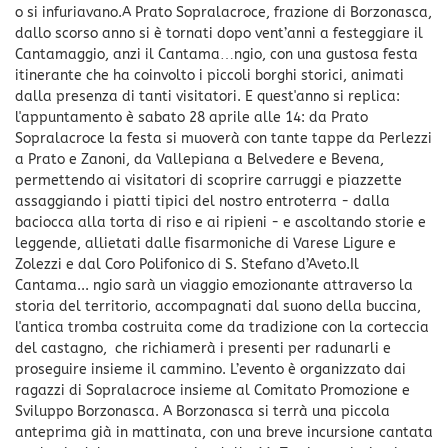
o si infuriavano.A Prato Sopralacroce, frazione di Borzonasca,
dallo scorso anno si è tornati dopo vent’anni a festeggiare il
Cantamaggio, anzi il Cantama…ngio, con una gustosa festa
itinerante che ha coinvolto i piccoli borghi storici, animati
dalla presenza di tanti visitatori. E quest'anno si replica:
l'appuntamento è sabato 28 aprile alle 14: da Prato
Sopralacroce la festa si muoverà con tante tappe da Perlezzi
a Prato e Zanoni, da Vallepiana a Belvedere e Bevena,
permettendo ai visitatori di scoprire carruggi e piazzette
assaggiando i piatti tipici del nostro entroterra - dalla
baciocca alla torta di riso e ai ripieni - e ascoltando storie e
leggende, allietati dalle fisarmoniche di Varese Ligure e
Zolezzi e dal Coro Polifonico di S. Stefano d’Aveto.Il
Cantama... ngio sarà un viaggio emozionante attraverso la
storia del territorio, accompagnati dal suono della buccina,
l'antica tromba costruita come da tradizione con la corteccia
del castagno, che richiamerà i presenti per radunarli e
proseguire insieme il cammino. L’evento è organizzato dai
ragazzi di Sopralacroce insieme al Comitato Promozione e
Sviluppo Borzonasca. A Borzonasca si terrà una piccola
anteprima già in mattinata, con una breve incursione cantata