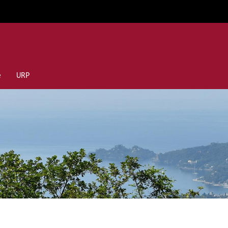
e
URP