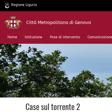
Regione Liguria
Salta
Città Metropolitana di Genova
al
contenuto
principale
Home
Istituzione
Aree di intervento
Comunicazion
Case sul torrente 2