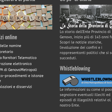
La storia dell'Ente Provincia di
izi online
Genova, inizia più di 145 anni f
Scopri le notizie storiche,
delle nomine
l'evoluzione dei confini e i
pretorio
rappresentanti politici che si 
o Fornitori Telematico
succeduti.
razione elettronica
Whistleblowing
A di GenovaMetropoli
co-procedimenti e istanze
e
lazioni e disservizi
Le informazioni su come si pos
segnalare eventuali illeciti ed
episodi di illegalità relativi al
nostro Ente.