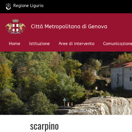
Regione Liguria
Salta
Città Metropolitana di Genova
al
contenuto
principale
Home
Istituzione
Aree di intervento
Comunicazion
scarpino