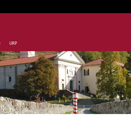
e
URP