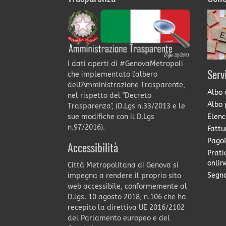
I dati aperti di #GenovaMetropoli
Serv
che implementato l'albero
dell'Amministrazione Trasparente,
Albo 
nel rispetto del "Decreto
Albo 
Trasparenza", (D.Lgs n.33/2013 e le
Elenc
sue modifiche con il D.Lgs
n.97/2016).
Fattu
PagoP
Accessibilità
Prati
onlin
Città Metropolitana di Genova si
Segna
impegna a rendere il proprio sito
web accessibile, conformemente al
D.lgs. 10 agosto 2018, n.106 che ha
recepito la direttiva UE 2016/2102
del Parlamento europeo e del