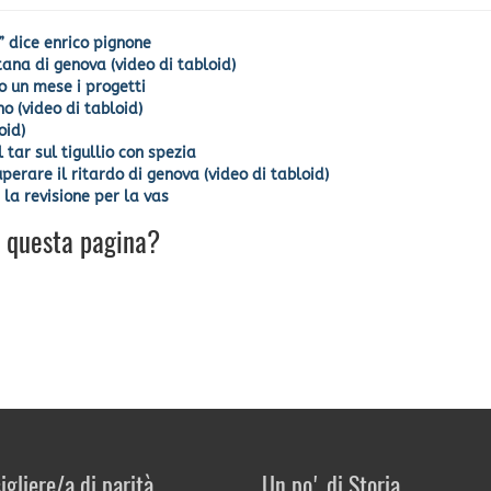
i” dice enrico pignone
itana di genova (video di tabloid)
ro un mese i progetti
o (video di tabloid)
oid)
l tar sul tigullio con spezia
uperare il ritardo di genova (video di tabloid)
 la revisione per la vas
u questa pagina?
igliere/a di parità
Un po' di Storia