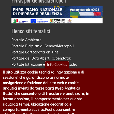
PNRR per GenovaMetropoli
Elenco siti tematici
Portale Ambiente
Portale Biciplan di GenovaMetropoli
Portale Cartografia on-line
Portale dei Dati Aperti (Opendata)
Portale Istruzione e Diritto allo Studio
Info Cookies
Portale Marketing Territoriale
Il sito utilizza cookie tecnici (di navigazione e di
Portale Piano Strategico Metropolitano
sessione) che garantiscono la normale
Portale PUMS di GenovaMetropoli
navigazione e fruizione del sito web e cookie
analitici inviati da terze parti (Web Analytics
Portale Stazione Unica Appaltante
Italia) che consentono di tracciare e analizzare, in
Pratico: procedimenti e istanze online
forma anonima, il comportamento per quanto
riguarda tempi, ubicazione geografica e
comportamento sul sito.Puoi acconsentire
Città Metropolitana di Genova - Piazzale Mazzini 2 -16122 -