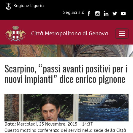
Regione Liguria
Seguici su:
Salta
al
Città Metropolitana di Genova
contenuto
Toggl
principale
navig
Scarpino, “passi avanti positivi per i
nuovi impianti” dice enrico pignone
Data:
Mercoledì, 25 Novembre, 2015 - 14:37
Questa mattina conferenza dei servizi nella sede della Città