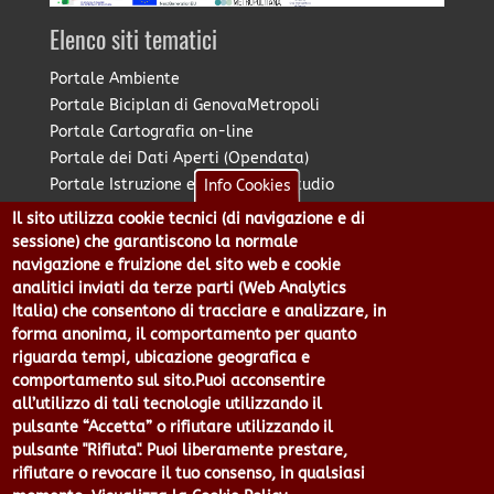
Elenco siti tematici
Portale Ambiente
Portale Biciplan di GenovaMetropoli
Portale Cartografia on-line
Portale dei Dati Aperti (Opendata)
Portale Istruzione e Diritto allo Studio
Info Cookies
Portale Marketing Territoriale
Il sito utilizza cookie tecnici (di navigazione e di
Portale Piano Strategico Metropolitano
sessione) che garantiscono la normale
Portale PUMS di GenovaMetropoli
navigazione e fruizione del sito web e cookie
analitici inviati da terze parti (Web Analytics
Portale Stazione Unica Appaltante
Italia) che consentono di tracciare e analizzare, in
Pratico: procedimenti e istanze online
forma anonima, il comportamento per quanto
riguarda tempi, ubicazione geografica e
comportamento sul sito.Puoi acconsentire
Città Metropolitana di Genova - Piazzale Mazzini 2 -16122 -
all’utilizzo di tali tecnologie utilizzando il
Genova | CF:80007350103 - P.Iva: 00949170104 | Codice IPA: cmge
pulsante “Accetta” o rifiutare utilizzando il
Centralino 010 54991 Fax 010 5499244 URP 010 5499456
pulsante "Rifiuta". Puoi liberamente prestare,
Num.Verde 800 509420 | P.E.C.:
rifiutare o revocare il tuo consenso, in qualsiasi
pec@cert.cittametropolitana.genova.it