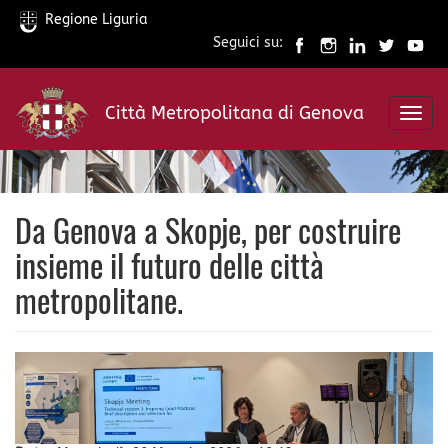
Regione Liguria
Seguici su:
Salta
al
Città Metropolitana di Genova
contenuto
Toggl
principale
navig
Da Genova a Skopje, per costruire
insieme il futuro delle città
metropolitane.