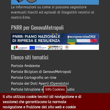
Le informazioni su come si possono segnalare
eventuali illeciti ed episodi di illegalità relativi al
nostro Ente.
PNRR per GenovaMetropoli
Elenco siti tematici
Portale Ambiente
Portale Biciplan di GenovaMetropoli
Portale Cartografia on-line
Portale dei Dati Aperti (Opendata)
Portale Istruzione e Diritto allo Studio
Info Cookies
Portale Marketing Territoriale
Il sito utilizza cookie tecnici (di navigazione e di
Portale Piano Strategico Metropolitano
sessione) che garantiscono la normale
Portale PUMS di GenovaMetropoli
navigazione e fruizione del sito web e cookie