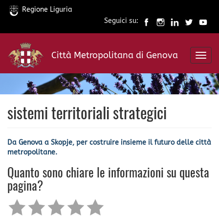
Regione Liguria
Seguici su:
Salta
al
Città Metropolitana di Genova
contenuto
Toggl
principale
navig
sistemi territoriali strategici
Da Genova a Skopje, per costruire insieme il futuro delle città
metropolitane.
Quanto sono chiare le informazioni su questa
pagina?