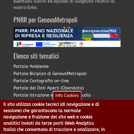
eventuali illeciti ed episodi di illegalità relativi al
nostro Ente.
PNRR per GenovaMetropoli
Elenco siti tematici
Portale Ambiente
Portale Biciplan di GenovaMetropoli
Portale Cartografia on-line
Portale dei Dati Aperti (Opendata)
Portale Istruzione e Diritto allo Studio
Info Cookies
Portale Marketing Territoriale
Il sito utilizza cookie tecnici (di navigazione e di
Portale Piano Strategico Metropolitano
sessione) che garantiscono la normale
Portale PUMS di GenovaMetropoli
navigazione e fruizione del sito web e cookie
analitici inviati da terze parti (Web Analytics
Portale Stazione Unica Appaltante
Italia) che consentono di tracciare e analizzare, in
Pratico: procedimenti e istanze online