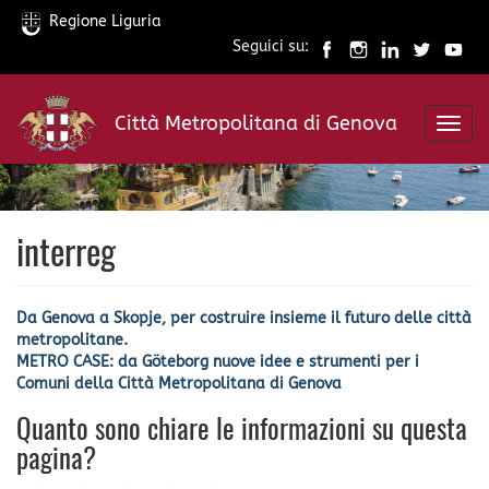
Regione Liguria
Seguici su:
Salta
al
Città Metropolitana di Genova
contenuto
Toggl
principale
navig
interreg
Da Genova a Skopje, per costruire insieme il futuro delle città
metropolitane.
METRO CASE: da Göteborg nuove idee e strumenti per i
Comuni della Città Metropolitana di Genova
Quanto sono chiare le informazioni su questa
pagina?