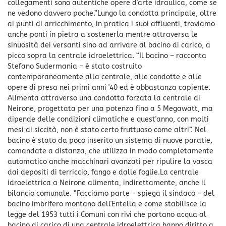
collegamenti sono autentiche opere d'arte idraulica, come se
ne vedono davvero poche.”Lungo la condotta principale, oltre
ai punti di arricchimento, in pratica i suoi affluenti, troviamo
anche ponti in pietra a sostenerla mentre attraversa le
sinuosità dei versanti sino ad arrivare al bacino di carico, a
picco sopra la centrale idroelettrica. “Il bacino – racconta
Stefano Sudermania – è stato costruito
contemporaneamente alla centrale, alle condotte e alle
opere di presa nei primi anni '40 ed è abbastanza capiente.
Alimenta attraverso una condotta forzata la centrale di
Neirone, progettata per una potenza fino a 5 Megawatt, ma
dipende delle condizioni climatiche e quest'anno, con molti
mesi di siccità, non è stato certo fruttuoso come altri”. Nel
bacino è stato da poco inserito un sistema di nuove paratie,
comandate a distanza, che utilizza in modo completamente
automatico anche macchinari avanzati per ripulire la vasca
dai depositi di terriccio, fango e dalle foglie.La centrale
idroelettrica a Neirone alimenta, indirettamente, anche il
bilancio comunale. “Facciamo parte - spiega il sindaco – del
bacino imbrifero montano dell'Entella e come stabilisce la
legge del 1953 tutti i Comuni con rivi che portano acqua al
bacino di carico di una centrale idroelettrica hanno diritto a