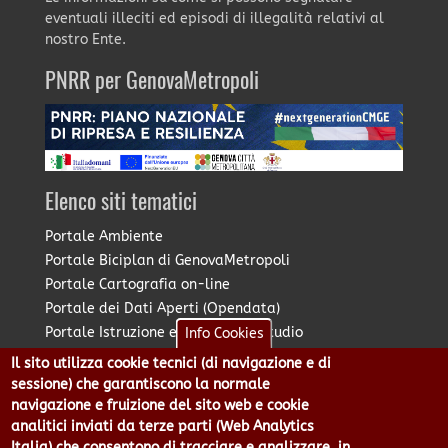
eventuali illeciti ed episodi di illegalità relativi al
nostro Ente.
PNRR per GenovaMetropoli
Elenco siti tematici
Portale Ambiente
Portale Biciplan di GenovaMetropoli
Portale Cartografia on-line
Portale dei Dati Aperti (Opendata)
Portale Istruzione e Diritto allo Studio
Info Cookies
Portale Marketing Territoriale
Il sito utilizza cookie tecnici (di navigazione e di
Portale Piano Strategico Metropolitano
sessione) che garantiscono la normale
Portale PUMS di GenovaMetropoli
navigazione e fruizione del sito web e cookie
analitici inviati da terze parti (Web Analytics
Portale Stazione Unica Appaltante
Italia) che consentono di tracciare e analizzare, in