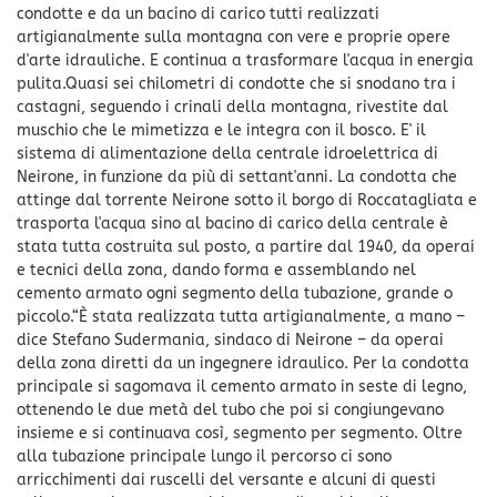
condotte e da un bacino di carico tutti realizzati
artigianalmente sulla montagna con vere e proprie opere
d'arte idrauliche. E continua a trasformare l'acqua in energia
pulita.Quasi sei chilometri di condotte che si snodano tra i
castagni, seguendo i crinali della montagna, rivestite dal
muschio che le mimetizza e le integra con il bosco. E' il
sistema di alimentazione della centrale idroelettrica di
Neirone, in funzione da più di settant'anni. La condotta che
attinge dal torrente Neirone sotto il borgo di Roccatagliata e
trasporta l'acqua sino al bacino di carico della centrale è
stata tutta costruita sul posto, a partire dal 1940, da operai
e tecnici della zona, dando forma e assemblando nel
cemento armato ogni segmento della tubazione, grande o
piccolo.“È stata realizzata tutta artigianalmente, a mano –
dice Stefano Sudermania, sindaco di Neirone – da operai
della zona diretti da un ingegnere idraulico. Per la condotta
principale si sagomava il cemento armato in seste di legno,
ottenendo le due metà del tubo che poi si congiungevano
insieme e si continuava così, segmento per segmento. Oltre
alla tubazione principale lungo il percorso ci sono
arricchimenti dai ruscelli del versante e alcuni di questi