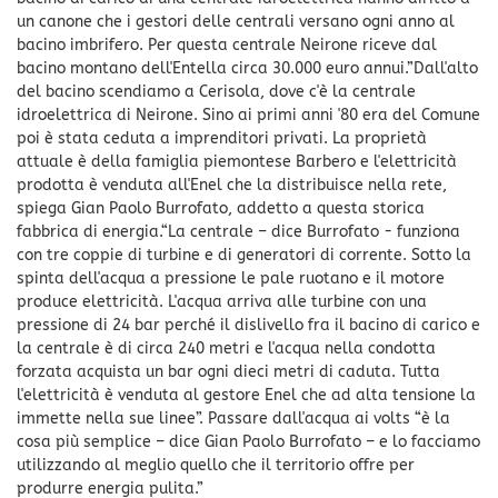
un canone che i gestori delle centrali versano ogni anno al
bacino imbrifero. Per questa centrale Neirone riceve dal
bacino montano dell'Entella circa 30.000 euro annui.”Dall'alto
del bacino scendiamo a Cerisola, dove c'è la centrale
idroelettrica di Neirone. Sino ai primi anni '80 era del Comune
poi è stata ceduta a imprenditori privati. La proprietà
attuale è della famiglia piemontese Barbero e l'elettricità
prodotta è venduta all'Enel che la distribuisce nella rete,
spiega Gian Paolo Burrofato, addetto a questa storica
fabbrica di energia.“La centrale – dice Burrofato - funziona
con tre coppie di turbine e di generatori di corrente. Sotto la
spinta dell'acqua a pressione le pale ruotano e il motore
produce elettricità. L'acqua arriva alle turbine con una
pressione di 24 bar perché il dislivello fra il bacino di carico e
la centrale è di circa 240 metri e l'acqua nella condotta
forzata acquista un bar ogni dieci metri di caduta. Tutta
l'elettricità è venduta al gestore Enel che ad alta tensione la
immette nella sue linee”. Passare dall'acqua ai volts “è la
cosa più semplice – dice Gian Paolo Burrofato – e lo facciamo
utilizzando al meglio quello che il territorio offre per
produrre energia pulita.”