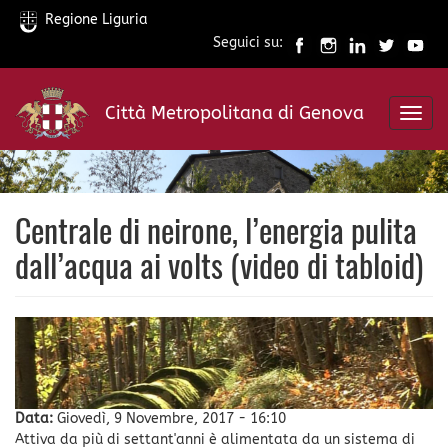
Regione Liguria
Seguici su:
Salta
al
Città Metropolitana di Genova
contenuto
Toggl
principale
navig
Centrale di neirone, l’energia pulita
dall’acqua ai volts (video di tabloid)
Data:
Giovedì, 9 Novembre, 2017 - 16:10
Attiva da più di settant'anni è alimentata da un sistema di