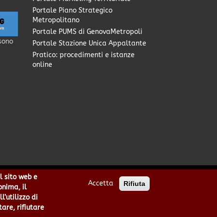
Portale Piano Strategico
Metropolitano
Portale PUMS di GenovaMetropoli
sono
Portale Stazione Unica Appaltante
Pratico: procedimenti e istanze
online
l sito web e
Accetta
Rifiuta
0949170104 | Codice IPA: cmge
onima, il
cittametropolitana.genova.it
’utilizzo di
he
|
area riservata
tare, rifiutare