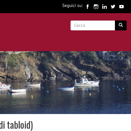
Seguici su:
Form
di
Cerca
ricerca
i tabloid)