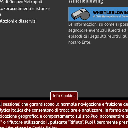
Whistleblowing
A di GenovaMetropoli
co-procedimenti e istanze
e
lazioni e disservizi
Le informazioni su come si pos
segnalare eventuali illeciti ed
episodi di illegalità relativi al
nostro Ente.
Info Cookies
e di sessione) che garantiscono la normale navigazione e fruizione de
a - Piazzale Mazzini 2 -16122 - Genova | CF:80007350103 - P.Iva: 0
alytics Italia) che consentono di tracciare e analizzare, in forma an
 5499244 URP 010 5499456 Num.Verde 800 509420 | P.E.C.:
pec@cert.
azione geografica e comportamento sul sito.Puoi acconsentire all
ie e Accessibilità
|
Note Legali
|
Contatti per il sito Web
|
Statistic
” o rifiutare utilizzando il pulsante "Rifiuta". Puoi liberamente pres