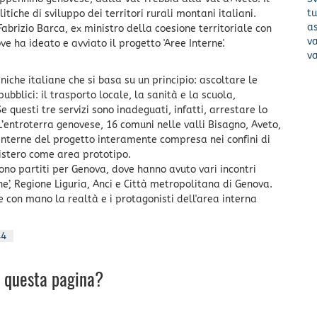
t
itiche di sviluppo dei territori rurali montani italiani.
a
 Fabrizio Barca, ex ministro della coesione territoriale con
va
e ha ideato e avviato il progetto 'Aree Interne'.
va
niche italiane che si basa su un principio: ascoltare le
 pubblici: il trasporto locale, la sanità e la scuola,
e questi tre servizi sono inadeguati, infatti, arrestare lo
’entroterra genovese, 16 comuni nelle valli Bisagno, Aveto,
e interne del progetto interamente compresa nei confini di
istero come area prototipo.
ono partiti per Genova, dove hanno avuto vari incontri
erne’, Regione Liguria, Anci e Città metropolitana di Genova.
e con mano la realtà e i protagonisti dell'area interna
44
u questa pagina?