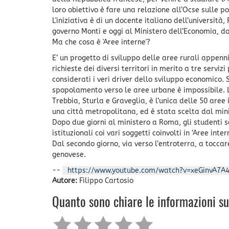
loro obiettivo è fare una relazione all’Ocse sulle pol
L'iniziativa è di un docente italiano dell’università,
governo Monti e oggi al Ministero dell’Economia, dov
Ma che cosa è 'Aree interne'?
E’ un progetto di sviluppo delle aree rurali appenni
richieste dei diversi territori in merito a tre servizi
considerati i veri driver dello sviluppo economico. S
spopolamento verso le aree urbane è impossibile. L
Trebbia, Sturla e Graveglia, è l’unica delle 50 are
una città metropolitana, ed è stata scelta dal min
Dopo due giorni al ministero a Roma, gli studenti s
istituzionali coi vari soggetti coinvolti in ‘Aree int
Dal secondo giorno, via verso l’entroterra, a toccar
genovese.
--
https://www.youtube.com/watch?v=xeGinvA7A
Autore:
Filippo Cartosio
Quanto sono chiare le informazioni s