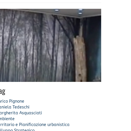
ag
rico Pignone
aniela Tedeschi
argherita Asquasciati
mbiente
rritorio e Pianificazione urbanistica
iluppo Strategico