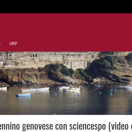
e
URP
ennino genovese con sciencespo (video d