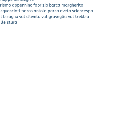
urismo
appennino
fabrizio barca
margherita
scquasciati
parco antola
parco aveto
sciencespo
l bisagno
val d'aveto
val graveglia
val trebbia
lle stura