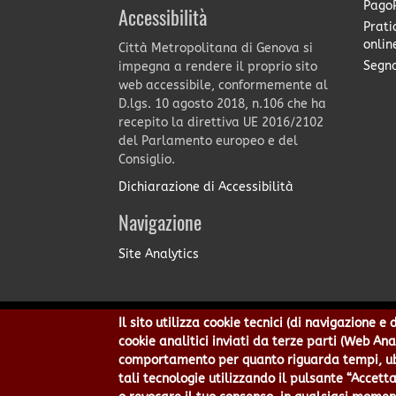
PagoP
Accessibilità
Prati
onlin
Città Metropolitana di Genova si
Segna
impegna a rendere il proprio sito
web accessibile, conformemente al
D.lgs. 10 agosto 2018, n.106 che ha
recepito la direttiva UE 2016/2102
del Parlamento europeo e del
Consiglio.
Dichiarazione di Accessibilità
Navigazione
Site Analytics
Il sito utilizza cookie tecnici (di navigazione 
Città Metropolitana di Genov
cookie analitici inviati da terze parti (Web An
Centralino 010 54991 Fax 010
comportamento per quanto riguarda tempi, ubic
Privacy
|
Tecnolog
tali tecnologie utilizzando il pulsante “Accetta