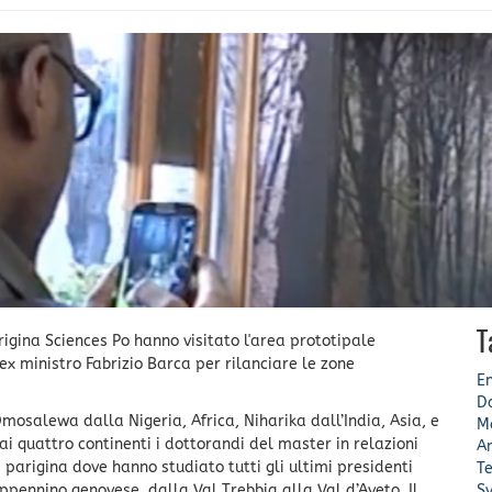
T
igina Sciences Po hanno visitato l'area prototipale
ex ministro Fabrizio Barca per rilanciare le zone
En
D
osalewa dalla Nigeria, Africa, Niharika dall’India, Asia, e
M
ai quattro continenti i dottorandi del master in relazioni
A
à parigina dove hanno studiato tutti gli ultimi presidenti
Te
Appennino genovese, dalla Val Trebbia alla Val d’Aveto. Il
Sv