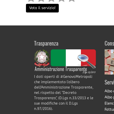
Vota il servizio!
Trasparenza
Cons
I dati aperti di #GenovaMetropoli
Serv
che implementato l'albero
dell'Amministrazione Trasparente,
Albo 
nel rispetto del "Decreto
Albo 
Trasparenza", (D.Lgs n.33/2013 e le
Elenc
sue modifiche con il D.Lgs
n.97/2016).
Fattu