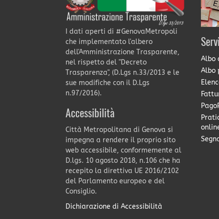
I dati aperti di #GenovaMetropoli
Serv
che implementato l'albero
dell'Amministrazione Trasparente,
Albo 
nel rispetto del "Decreto
Albo 
Trasparenza", (D.Lgs n.33/2013 e le
Elenc
sue modifiche con il D.Lgs
n.97/2016).
Fattu
PagoP
Accessibilità
Prati
onlin
Città Metropolitana di Genova si
Segna
impegna a rendere il proprio sito
web accessibile, conformemente al
D.lgs. 10 agosto 2018, n.106 che ha
recepito la direttiva UE 2016/2102
del Parlamento europeo e del
Consiglio.
Dichiarazione di Accessibilità