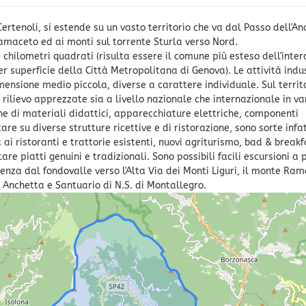
rtenoli, si estende su un vasto territorio che va dal Passo dell'An
amaceto ed ai monti sul torrente Sturla verso Nord.
3 chilometri quadrati (risulta essere il comune più esteso dell'inter
 superficie della Città Metropolitana di Genova). Le attività indus
ensione medio piccola, diverse a carattere individuale. Sul territ
rilievo apprezzate sia a livello nazionale che internazionale in va
ne di materiali didattici, apparecchiature elettriche, componenti
re su diverse strutture ricettive e di ristorazione, sono sorte infat
a ai ristoranti e trattorie esistenti, nuovi agriturismo, bad & breakf
re piatti genuini e tradizionali. Sono possibili facili escursioni a 
tenza dal fondovalle verso l'Alta Via dei Monti Liguri, il monte Ra
Anchetta e Santuario di N.S. di Montallegro.