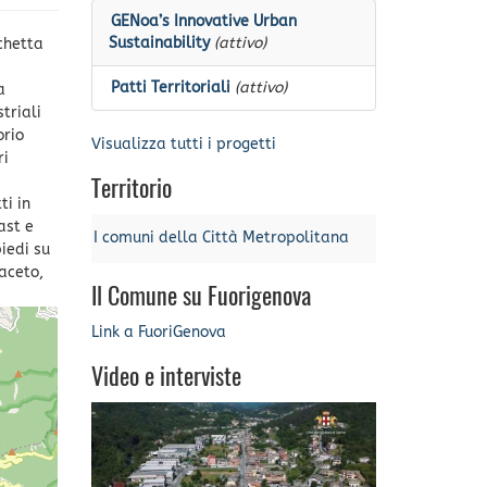
GENoa’s Innovative Urban
Sustainability
(attivo)
chetta
Patti Territoriali
(attivo)
a
triali
orio
Visualizza tutti i progetti
ri
Territorio
ti in
ast e
I comuni della Città Metropolitana
piedi su
maceto,
Il Comune su Fuorigenova
Link a FuoriGenova
Video e interviste