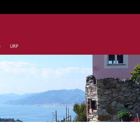
e
URP