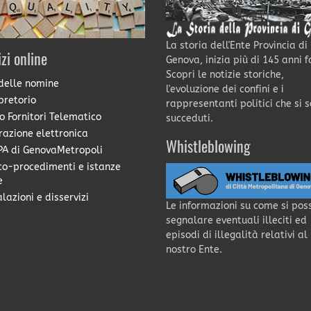
La storia dell'Ente Provincia di
izi online
Genova, inizia più di 145 anni f
Scopri le notizie storiche,
delle nomine
l'evoluzione dei confini e i
pretorio
rappresentanti politici che si 
o Fornitori Telematico
succeduti.
razione elettronica
Whistleblowing
A di GenovaMetropoli
co-procedimenti e istanze
e
lazioni e disservizi
Le informazioni su come si pos
segnalare eventuali illeciti ed
episodi di illegalità relativi al
nostro Ente.