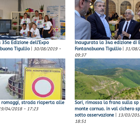
a 35a Edizione dell’Expo
Inaugurata la 34a edizione di 
buona Tigullio
|
30/08/2019 -
Fontanabuona Tigullio
|
31/08/
09:37
i romaggi, strada riaperta alle
Sori, rimossa la frana sulla sp
19/04/2018 - 17:23
monte cornua. in val cichero s
sotto osservazione
|
13/03/201
18:51