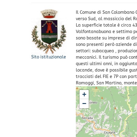
Il Comune di San Colombano Ce
verso Sud, al massiccio del R
La superficie totale è circa 4
Valfontanabuona e settimo per
sono basate su imprese di dim
sono presenti però aziende di 
settori: subacquea , produzio
Sito istituzionale
meccanici. Il turismo può conta
questi ultimi anni, in aggiunt
locande, dove è possibile gusta
tracciati del FIE e 7P con par
Romaggi, San Martino, monte 
+
−