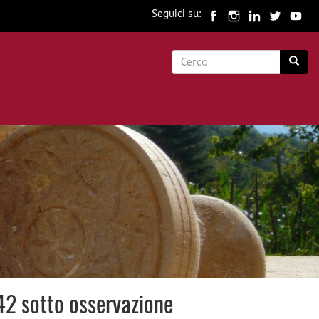
Seguici su:
Form
di
Cerca
ricerca
 42 sotto osservazione