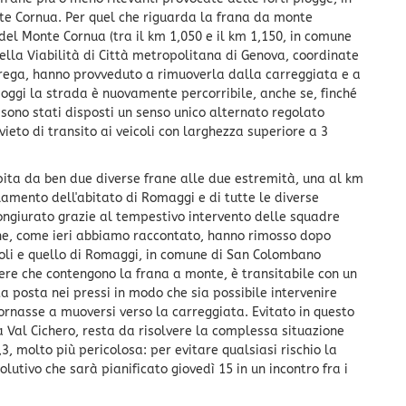
te Cornua. Per quel che riguarda la frana da monte
1 del Monte Cornua (tra il km 1,050 e il km 1,150, in comune
della Viabilità di Città metropolitana di Genova, coordinate
arega, hanno provveduto a rimuoverla dalla carreggiata e a
 oggi la strada è nuovamente percorribile, anche se, finché
 sono stati disposti un senso unico alternato regolato
vieto di transito ai veicoli con larghezza superiore a 3
lpita da ben due diverse frane alle due estremità, una al km
lamento dell'abitato di Romaggi e di tutte le diverse
congiurato grazie al tempestivo intervento delle squadre
che, come ieri abbiamo raccontato, hanno rimosso dopo
enoli e quello di Romaggi, in comune di San Colombano
ere che contengono la frana a monte, è transitabile con un
 posta nei pressi in modo che sia possibile intervenire
ornasse a muoversi verso la carreggiata. Evitato in questo
a Val Cichero, resta da risolvere la complessa situazione
, molto più pericolosa: per evitare qualsiasi rischio la
olutivo che sarà pianificato giovedì 15 in un incontro fra i