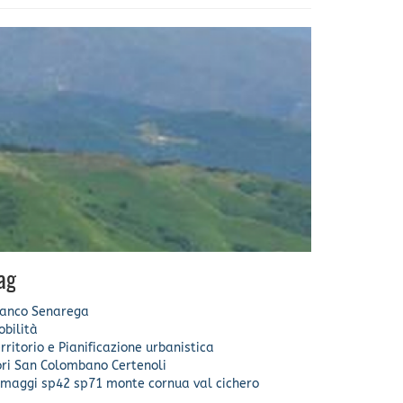
ag
ranco Senarega
bilità
rritorio e Pianificazione urbanistica
ri
San Colombano Certenoli
omaggi
sp42
sp71
monte cornua
val cichero