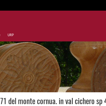
e
URP
p 71 del monte cornua. in val cichero sp