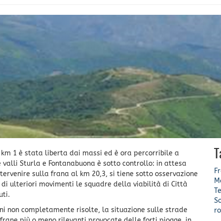
T
 km 1 è stata liberta dai massi ed è ora percorribile a
 valli Sturla e Fontanabuona è sotto controllo: in attesa
F
ntervenire sulla frana al km 20,3, si tiene sotto osservazione
Mo
di ulteriori movimenti le squadre della viabilità di Città
Te
ti.
So
oni non completamente risolte, la situazione sulle strade
r
frane più o meno rilevanti provocate delle forti piogge, in