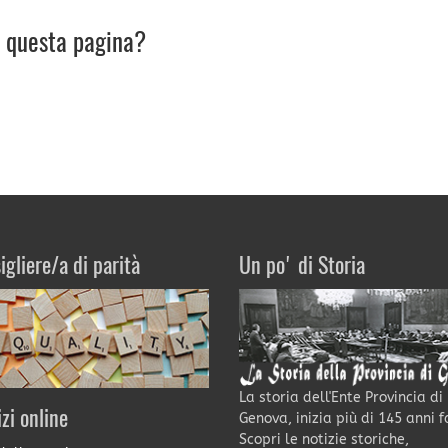
u questa pagina?
igliere/a di parità
Un po' di Storia
La storia dell'Ente Provincia di
izi online
Genova, inizia più di 145 anni f
Scopri le notizie storiche,