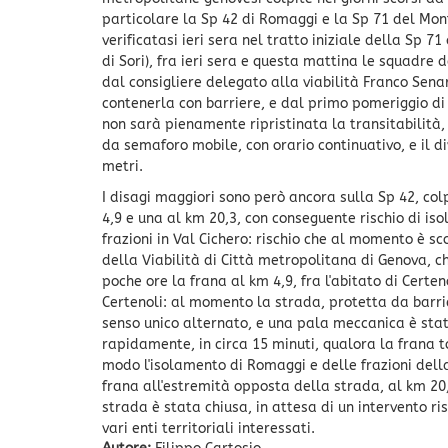
particolare la Sp 42 di Romaggi e la Sp 71 del Mon
verificatasi ieri sera nel tratto iniziale della Sp 7
di Sori), fra ieri sera e questa mattina le squadre 
dal consigliere delegato alla viabilità Franco Sen
contenerla con barriere, e dal primo pomeriggio di
non sarà pienamente ripristinata la transitabilità,
da semaforo mobile, con orario continuativo, e il di
metri.
I disagi maggiori sono però ancora sulla Sp 42, co
4,9 e una al km 20,3, con conseguente rischio di iso
frazioni in Val Cichero: rischio che al momento è s
della Viabilità di Città metropolitana di Genova, 
poche ore la frana al km 4,9, fra l'abitato di Cert
Certenoli: al momento la strada, protetta da barri
senso unico alternato, e una pala meccanica è stata
rapidamente, in circa 15 minuti, qualora la frana t
modo l'isolamento di Romaggi e delle frazioni dell
frana all'estremità opposta della strada, al km 20,3
strada è stata chiusa, in attesa di un intervento ris
vari enti territoriali interessati.