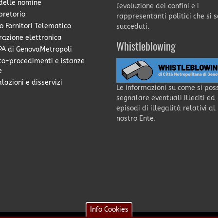
delle nomine
l'evoluzione dei confini e i
pretorio
rappresentanti politici che si 
o Fornitori Telematico
succeduti.
razione elettronica
Whistleblowing
A di GenovaMetropoli
co-procedimenti e istanze
e
lazioni e disservizi
Le informazioni su come si pos
segnalare eventuali illeciti ed
episodi di illegalità relativi al
nostro Ente.
Info Cookies