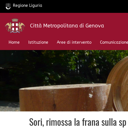
Regione Liguria
Salta
Città Metropolitana di Genova
al
contenuto
principale
Home
Istituzione
Aree di intervento
Comunicazion
Sori, rimossa la frana sulla s