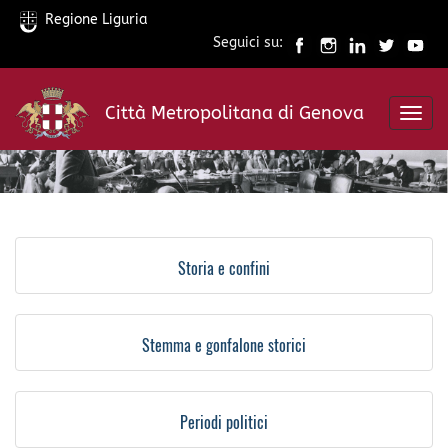
Regione Liguria
Seguici su:
Salta
al
Città Metropolitana di Genova
contenuto
Toggl
principale
navig
Storia e confini
Stemma e gonfalone storici
Periodi politici