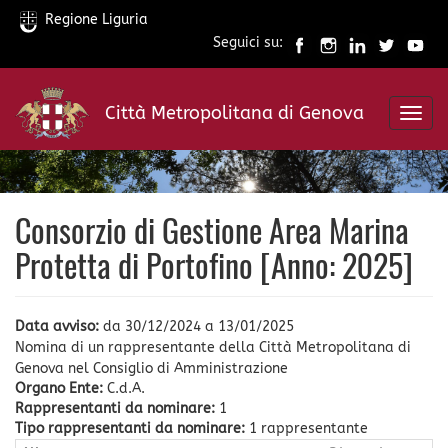
Regione Liguria
Seguici su:
Salta
al
Città Metropolitana di Genova
contenuto
Toggl
principale
navig
Consorzio di Gestione Area Marina
Protetta di Portofino [Anno: 2025]
Data avviso:
da
30/12/2024
a
13/01/2025
Nomina di un rappresentante della Città Metropolitana di
Genova nel Consiglio di Amministrazione
Organo Ente:
C.d.A.
Rappresentanti da nominare:
1
Tipo rappresentanti da nominare:
1 rappresentante