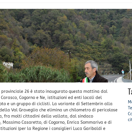
T
la provinciale 26 è stato inaugurato questa mattina dal
arasco, Cogorno e Ne, istituzioni ed enti locali del
Mo
to e un gruppo di ciclisti. La variante di Settembrin alla
Te
della Val Graveglia che elimina un chilometro di pericolose
C
a, fra molti cittadini della vallata, dal sindaco
c
o, Massimo Casaretto, di Cogorno, Enrica Sommariva e di
ituzioni (per la Regione i consiglieri Luca Garibaldi e