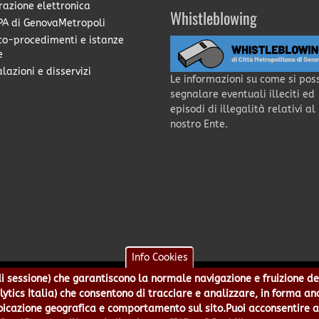
razione elettronica
Whistleblowing
A di GenovaMetropoli
co-procedimenti e istanze
e
lazioni e disservizi
Le informazioni su come si pos
segnalare eventuali illeciti ed
episodi di illegalità relativi al
nostro Ente.
Info Cookies
e di sessione) che garantiscono la normale navigazione e fruizione de
a - Piazzale Mazzini 2 -16122 - Genova | CF:80007350103 - P.Iva: 0
alytics Italia) che consentono di tracciare e analizzare, in forma an
 5499244 URP 010 5499456 Num.Verde 800 509420 | P.E.C.:
pec@cert.
azione geografica e comportamento sul sito.Puoi acconsentire all