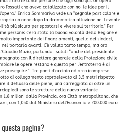
dimostrano le tante persone che oggi sono qui. Un’opera
o Fossati che aveva catalizzato con noi le idee per il
 l’opera.” Enrica Sommariva vede un “segnale particolare e
a proprio un anno dopo la drammatica alluvione nel Levante
ilità più sicura per spostarsi e vivere sul territorio.” Per
ssime persone: c'era stata la buona volontà della Regione e
molto importante dei finanziamenti, quella dei sindaci,
ci nel portarla avanti. C'è voluto tanto tempo, ma ora
."Claudio Muzio, portando i saluti “anche del presidente
mpegnato con il direttore generale della Protezione civile
mbiare le opere restano e questa per l’entroterra è di
ve proseguire.” Tre ponti d’acciaio ad arco (compreso
adotto di collegamento sopraelevato di 3,5 metri rispetto
re il deflusso delle piene, una carreggiata di oltre un
rciapiedi sono le strutture della nuova variante
n 1,8 milioni dalla Provincia, ora Città metropolitana, che
vori, con 1,050 dal Ministero dell’Economia e 200.000 euro
u questa pagina?