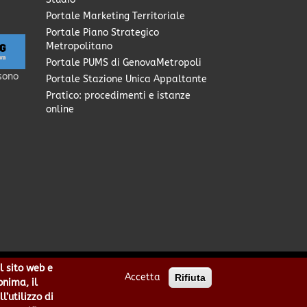
Portale Marketing Territoriale
Portale Piano Strategico
Metropolitano
Portale PUMS di GenovaMetropoli
sono
Portale Stazione Unica Appaltante
Pratico: procedimenti e istanze
online
l sito web e
Accetta
Rifiuta
0949170104 | Codice IPA: cmge
onima, il
cittametropolitana.genova.it
’utilizzo di