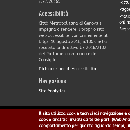
n.97/2016).
Fattu
PagoP
Accessibilità
Prati
onlin
Città Metropolitana di Genova si
Segna
impegna a rendere il proprio sito
web accessibile, conformemente al
D.lgs. 10 agosto 2018, n.106 che ha
recepito la direttiva UE 2016/2102
del Parlamento europeo e del
Consiglio.
Dichiarazione di Accessibilità
Navigazione
Site Analytics
Il sito utilizza cookie tecnici (di navigazione 
Città Metropolitana di Genov
cookie analitici inviati da terze parti (Web An
Centralino 010 54991 Fax 010
comportamento per quanto riguarda tempi, ubic