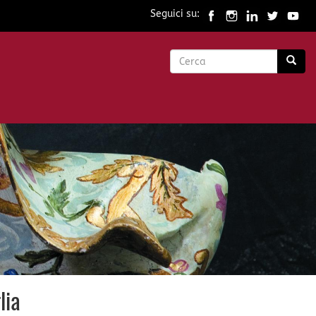
Seguici su:
Form
di
Cerca
ricerca
lia