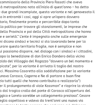
ex commissario della Provincia Piero Fossati che aveva
ttà metropolitana nata all’inizio di quest’anno – ha detto
e due grandi incompiute, questa variante e nel genovesato il
 in entrambi i casi, oggi si apre un’opera davvero
itorio, finalmente pronta e percorribile dopo tanta
lo politico per trovare gli stanziamenti, le imprese che
i della Provincia e poi della Città metropolitana che hanno
 e serietà.” L’ente è impegnato anche sulle emergenze
mi dicono sindaci e tecnici si sta lavorando bene per la
urare questo territorio fragile, non è semplice e non
 possiamo disporre, nel dialogo con i sindaci e i cittadini,
”Dopo la benedizione di don Enrico Dondero della vicina
inaldo del Villaggio del Ragazzo “davvero un bel momento e
cate”, per la variante è arrivato il taglio del nastro
aci. Massimo Casaretto alla soddisfazione per la variante
munava Carasco, Cogorno e Ne di portare a buon fine
io tutti quelli che hanno contribuito a realizzarla”)
er il prolungamento di viale Kassman” e riaprire la strada
va dal tragico crollo del ponte di Carasco all’apertura del
uggico e Loreto sarebbe un collegamento prezioso”. Cesare
eglia aspettava e voleva da trent’anni una nuova via