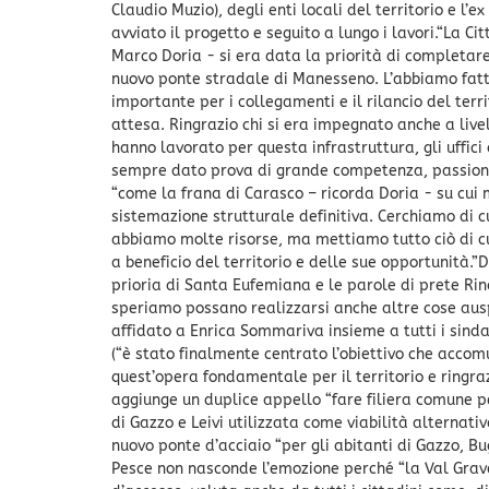
Claudio Muzio), degli enti locali del territorio e l’
avviato il progetto e seguito a lungo i lavori.“La Ci
Marco Doria - si era data la priorità di completar
nuovo ponte stradale di Manesseno. L’abbiamo fatto
importante per i collegamenti e il rilancio del terr
attesa. Ringrazio chi si era impegnato anche a livel
hanno lavorato per questa infrastruttura, gli uffic
sempre dato prova di grande competenza, passione
“come la frana di Carasco – ricorda Doria - su cui 
sistemazione strutturale definitiva. Cerchiamo di c
abbiamo molte risorse, ma mettiamo tutto ciò di cui
a beneficio del territorio e delle sue opportunità.
prioria di Santa Eufemiana e le parole di prete R
speriamo possano realizzarsi anche altre cose auspi
affidato a Enrica Sommariva insieme a tutti i sind
(“è stato finalmente centrato l’obiettivo che acco
quest’opera fondamentale per il territorio e ringraz
aggiunge un duplice appello “fare filiera comune p
di Gazzo e Leivi utilizzata come viabilità alternati
nuovo ponte d’acciaio “per gli abitanti di Gazzo, B
Pesce non nasconde l’emozione perché “la Val Grav