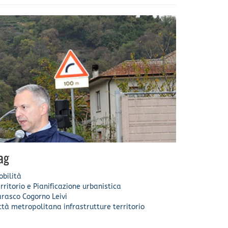
ag
bilità
rritorio e Pianificazione urbanistica
arasco
Cogorno
Leivi
ittà metropolitana
infrastrutture
territorio