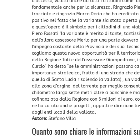
d’accesso, voluta anche da tutti i cittadini come 
fondamentale anche per la sicurezza. Ringrazio Pier
tracciato e ringrazio Marco Doria che ha ereditato
positivo nel fatto che la variante sia stata apert
e quest’opera è il simbolo per i cittadini di una viab
Piero Fossati "la variante è merito di tante, tanti
dell'allora assessore Merlo per una parte davvero 
l'impegno costante della Provincia e dei suoi tecni
cogliamo questa nuova opportunità per il territorio
della Regione Toti e dell’assessore Giampedrone, i
Curcio” ha detto “se le amministrazioni possono ca
importanza strategica, frutto di una strada che de
quello di Santa Lucia risalendo la vallata) , un vi
alla zona d’argine del torrente per meglio consenti
chilometro larga sette metri oltre a banchine e ma
cofinanziata dalla Regione con 6 milioni di euro, co
ne ha curato anche progetti, appalti e direzione la
dagli enti locali della vallata.
Autore:
Stefano Villa
Quanto sono chiare le informazioni s