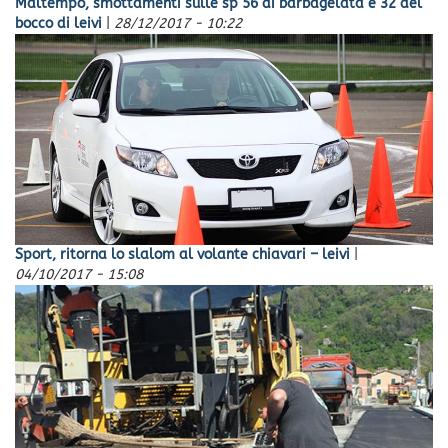
Maltempo, smottamenti sulle sp 56 di barbagelata e 32 del
bocco di leivi
|
28/12/2017 - 10:22
Sport, ritorna lo slalom al volante chiavari – leivi
|
04/10/2017 - 15:08