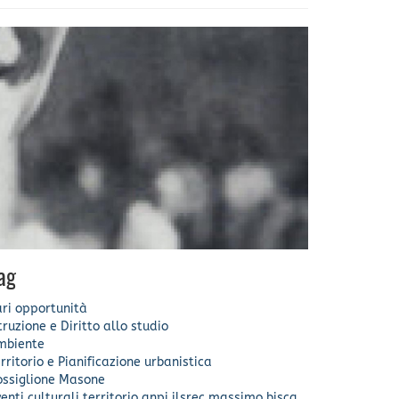
ag
ri opportunità
truzione e Diritto allo studio
mbiente
rritorio e Pianificazione urbanistica
ssiglione
Masone
enti culturali
territorio
anpi
ilsrec
massimo bisca