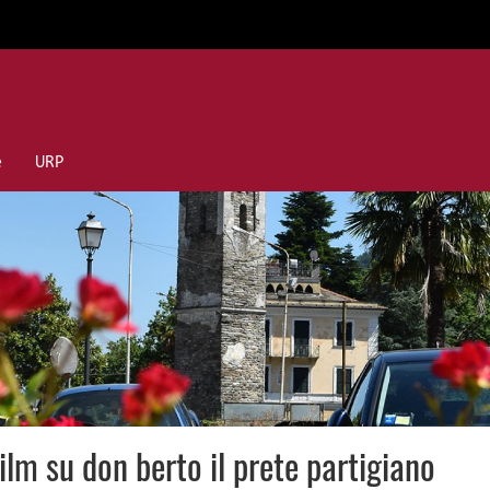
e
URP
ilm su don berto il prete partigiano