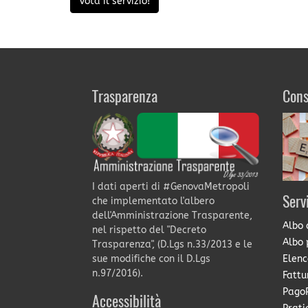
Vota il servizio!
Trasparenza
Cons
I dati aperti di #GenovaMetropoli
Serv
che implementato l'albero
dell'Amministrazione Trasparente,
Albo 
nel rispetto del "Decreto
Albo 
Trasparenza", (D.Lgs n.33/2013 e le
Elenc
sue modifiche con il D.Lgs
n.97/2016).
Fattu
PagoP
Accessibilità