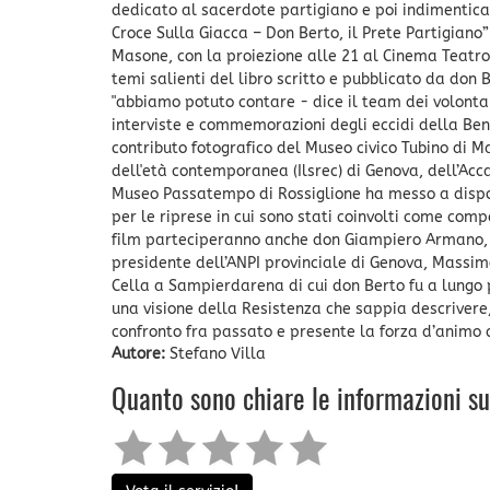
dedicato al sacerdote partigiano e poi indimentica
Croce Sulla Giacca – Don Berto, il Prete Partigiano
Masone, con la proiezione alle 21 al Cinema Teatro
temi salienti del libro scritto e pubblicato da don 
"abbiamo potuto contare - dice il team dei volontar
interviste e commemorazioni degli eccidi della Ben
contributo fotografico del Museo civico Tubino di Ma
dell'età contemporanea (Ilsrec) di Genova, dell’Acc
Museo Passatempo di Rossiglione ha messo a dispos
per le riprese in cui sono stati coinvolti come comp
film parteciperanno anche don Giampiero Armano, t
presidente dell’ANPI provinciale di Genova, Massi
Cella a Sampierdarena di cui don Berto fu a lungo p
una visione della Resistenza che sappia descrivere, al
confronto fra passato e presente la forza d’animo co
Autore:
Stefano Villa
Quanto sono chiare le informazioni s