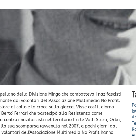
T
ellano della Divisione Mingo che combatteva i nazifascisti
emonte dai volontari dell'Associazione Multimedia No Profit.
Pa
lore al collo e la croce sulla giacca. Visse così il giorno
Is
'Berto' Ferrari che partecipò alla Resistenza come
A
contro i nazifascisti nel territorio fra le Valli Stura, Orba,
Te
lla sua scomparsa (avvenuta nel 2007, a pochi giorni dal
Ro
 i volontari dell'Associazione Multimedia No Profit hanno
ev