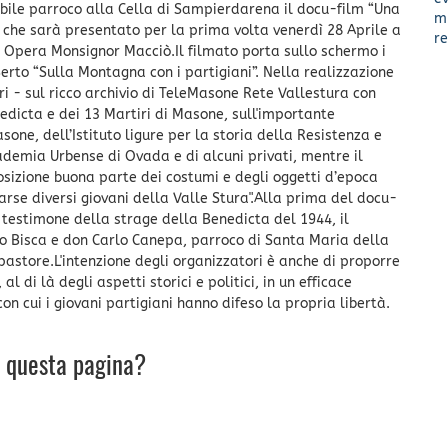
bile parroco alla Cella di Sampierdarena il docu-film “Una
m
” che sarà presentato per la prima volta venerdì 28 Aprile a
re
 Opera Monsignor Macciò.Il filmato porta sullo schermo i
Berto “Sulla Montagna con i partigiani”. Nella realizzazione
i - sul ricco archivio di TeleMasone Rete Vallestura con
edicta e dei 13 Martiri di Masone, sull'importante
sone, dell’Istituto ligure per la storia della Resistenza e
ademia Urbense di Ovada e di alcuni privati, mentre il
izione buona parte dei costumi e degli oggetti d’epoca
arse diversi giovani della Valle Stura".Alla prima del docu-
estimone della strage della Benedicta del 1944, il
mo Bisca e don Carlo Canepa, parroco di Santa Maria della
astore.L'intenzione degli organizzatori è anche di proporre
 di là degli aspetti storici e politici, in un efficace
n cui i giovani partigiani hanno difeso la propria libertà.
u questa pagina?