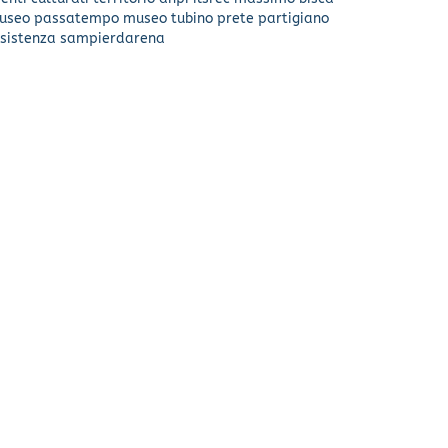
useo passatempo
museo tubino
prete partigiano
sistenza
sampierdarena