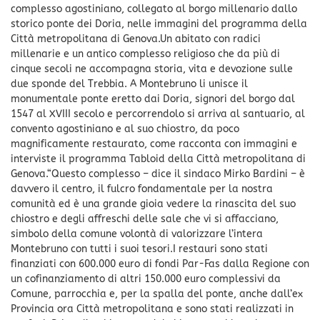
complesso agostiniano, collegato al borgo millenario dallo
storico ponte dei Doria, nelle immagini del programma della
Città metropolitana di Genova.Un abitato con radici
millenarie e un antico complesso religioso che da più di
cinque secoli ne accompagna storia, vita e devozione sulle
due sponde del Trebbia. A Montebruno li unisce il
monumentale ponte eretto dai Doria, signori del borgo dal
1547 al XVIII secolo e percorrendolo si arriva al santuario, al
convento agostiniano e al suo chiostro, da poco
magnificamente restaurato, come racconta con immagini e
interviste il programma Tabloid della Città metropolitana di
Genova.“Questo complesso – dice il sindaco Mirko Bardini – è
davvero il centro, il fulcro fondamentale per la nostra
comunità ed è una grande gioia vedere la rinascita del suo
chiostro e degli affreschi delle sale che vi si affacciano,
simbolo della comune volontà di valorizzare l’intera
Montebruno con tutti i suoi tesori.I restauri sono stati
finanziati con 600.000 euro di fondi Par-Fas dalla Regione con
un cofinanziamento di altri 150.000 euro complessivi da
Comune, parrocchia e, per la spalla del ponte, anche dall’ex
Provincia ora Città metropolitana e sono stati realizzati in