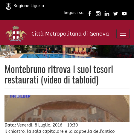
Regione Liguria
Seguici su:
Salta
al
Città Metropolitana di Genova
contenuto
Toggl
principale
navig
Montebruno ritrova i suoi tesori
restaurati (video di tabloid)
Data:
Venerdì, 8 Luglio, 2016 - 10:30
Il chiostro, la sala capitolare e la cappella dell’antico