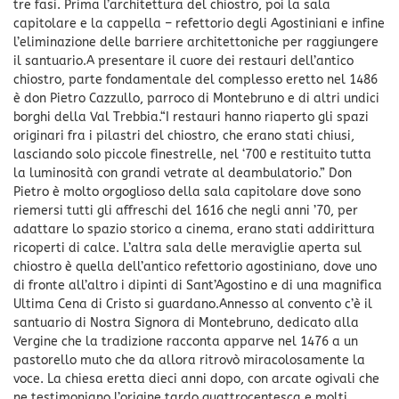
tre fasi. Prima l’architettura del chiostro, poi la sala
capitolare e la cappella – refettorio degli Agostiniani e infine
l’eliminazione delle barriere architettoniche per raggiungere
il santuario.A presentare il cuore dei restauri dell’antico
chiostro, parte fondamentale del complesso eretto nel 1486
è don Pietro Cazzullo, parroco di Montebruno e di altri undici
borghi della Val Trebbia.“I restauri hanno riaperto gli spazi
originari fra i pilastri del chiostro, che erano stati chiusi,
lasciando solo piccole finestrelle, nel ‘700 e restituito tutta
la luminosità con grandi vetrate al deambulatorio.” Don
Pietro è molto orgoglioso della sala capitolare dove sono
riemersi tutti gli affreschi del 1616 che negli anni ’70, per
adattare lo spazio storico a cinema, erano stati addirittura
ricoperti di calce. L’altra sala delle meraviglie aperta sul
chiostro è quella dell’antico refettorio agostiniano, dove uno
di fronte all’altro i dipinti di Sant’Agostino e di una magnifica
Ultima Cena di Cristo si guardano.Annesso al convento c’è il
santuario di Nostra Signora di Montebruno, dedicato alla
Vergine che la tradizione racconta apparve nel 1476 a un
pastorello muto che da allora ritrovò miracolosamente la
voce. La chiesa eretta dieci anni dopo, con arcate ogivali che
ne testimoniano l’origine tardo quattrocentesca e molti