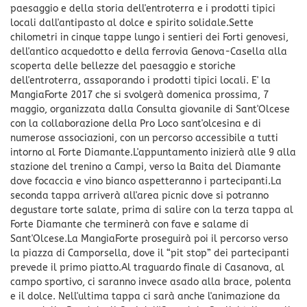
paesaggio e della storia dell'entroterra e i prodotti tipici
locali dall'antipasto al dolce e spirito solidale.Sette
chilometri in cinque tappe lungo i sentieri dei Forti genovesi,
dell'antico acquedotto e della ferrovia Genova-Casella alla
scoperta delle bellezze del paesaggio e storiche
dell'entroterra, assaporando i prodotti tipici locali. E' la
MangiaForte 2017 che si svolgerà domenica prossima, 7
maggio, organizzata dalla Consulta giovanile di Sant'Olcese
con la collaborazione della Pro Loco sant'olcesina e di
numerose associazioni, con un percorso accessibile a tutti
intorno al Forte Diamante.L'appuntamento inizierà alle 9 alla
stazione del trenino a Campi, verso la Baita del Diamante
dove focaccia e vino bianco aspetteranno i partecipanti.La
seconda tappa arriverà all'area picnic dove si potranno
degustare torte salate, prima di salire con la terza tappa al
Forte Diamante che terminerà con fave e salame di
Sant'Olcese.La MangiaForte proseguirà poi il percorso verso
la piazza di Camporsella, dove il “pit stop” dei partecipanti
prevede il primo piatto.Al traguardo finale di Casanova, al
campo sportivo, ci saranno invece asado alla brace, polenta
e il dolce. Nell'ultima tappa ci sarà anche l'animazione da