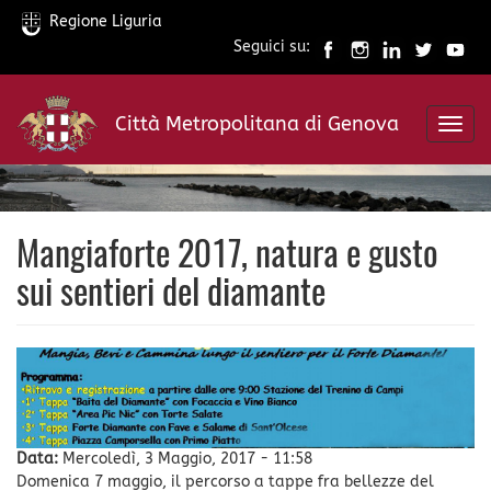
Regione Liguria
Seguici su:
Salta
al
Città Metropolitana di Genova
contenuto
Toggl
principale
navig
Mangiaforte 2017, natura e gusto
sui sentieri del diamante
Data:
Mercoledì, 3 Maggio, 2017 - 11:58
Domenica 7 maggio, il percorso a tappe fra bellezze del