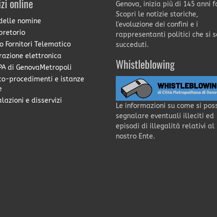
izi online
Genova, inizia più di 145 anni f
Scopri le notizie storiche,
delle nomine
l'evoluzione dei confini e i
pretorio
rappresentanti politici che si 
o Fornitori Telematico
succeduti.
razione elettronica
Whistleblowing
A di GenovaMetropoli
co-procedimenti e istanze
e
lazioni e disservizi
Le informazioni su come si pos
segnalare eventuali illeciti ed
episodi di illegalità relativi al
nostro Ente.