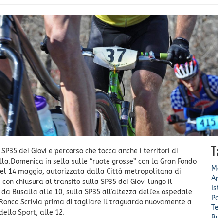
T
35 dei Giovi e percorso che tocca anche i territori di
la.Domenica in sella sulle “ruote grosse” con la Gran Fondo
Mo
del 14 maggio, autorizzata dalla Città metropolitana di
A
con chiusura al transito sulla SP35 dei Giovi lungo il
Is
 da Busalla alle 10, sulla SP35 all'altezza dell'ex ospedale
Pa
e Ronco Scrivia prima di tagliare il traguardo nuovamente a
Te
dello Sport, alle 12.
B