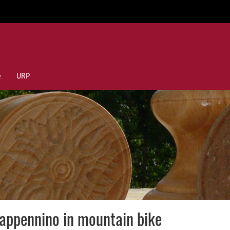
e
URP
o appennino in mountain bike