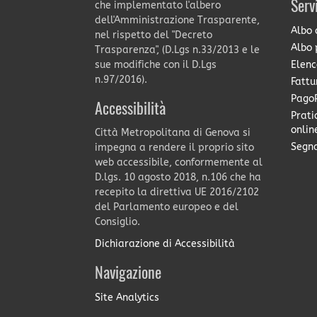
Serv
che implementato l'albero
dell'Amministrazione Trasparente,
Albo 
nel rispetto del "Decreto
Albo 
Trasparenza", (D.Lgs n.33/2013 e le
Elenc
sue modifiche con il D.Lgs
n.97/2016).
Fattu
PagoP
Accessibilità
Prati
onlin
Città Metropolitana di Genova si
Segna
impegna a rendere il proprio sito
web accessibile, conformemente al
D.lgs. 10 agosto 2018, n.106 che ha
recepito la direttiva UE 2016/2102
del Parlamento europeo e del
Consiglio.
Dichiarazione di Accessibilità
Navigazione
Site Analytics