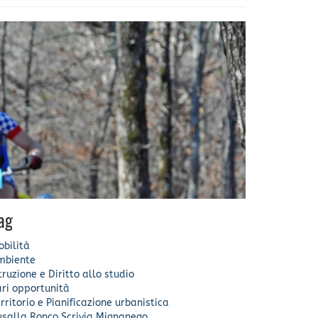
ag
bilità
mbiente
truzione e Diritto allo studio
ri opportunità
rritorio e Pianificazione urbanistica
usalla
Ronco Scrivia
Mignanego