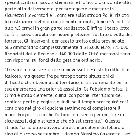
specializzati un nuovo sistema di reti d’acciaio ancorate alla
parte alta del versante, per proteggere e mettere in
sicurezza i lavoratori e il cantiere sulla strada.Poi è iniziata
la costruzione del muro in cemento armato, lungo 55 metri e
alto 4,5 ormai in gran parte realizzato. E infine il terzo lotto
sarà il nuovo cordolo con nuove protezioni sul lato a valle del
torrente. Gli interventi per questo tratto della provinciale
586 ammontano complessivamente a 515.000 euro, 375.000
finanziati dalla Regione e 140.000 dalla Città metropolitana
con risparmi sui fondi della gestione ordinaria.
“Trovare le risorse - dice Gianni Vassallo - è stato difficile e
faticoso, ma questa fra purtroppo tante situazioni di
difficoltà che abbiamo sul territorio, era sicuramente per la
sua emergenza una priorità assoluta. Ce l’abbiamo fatta, il
clima è stato clemente, quindi con poche interruzioni del
cantiere per la pioggia e quindi, se il tempo proseguirà così
contiamo nel giro di qualche settimana di completare il
muro. Poi partirà anche l’ultimo intervento per mettere in
sicurezza il ciglio stradale che dà sul torrente.” Questa
strada “ci ha dato davvero parecchi problemi da febbraio
sino allo scorso settembre – ricorda Massimo Casaretto – ed