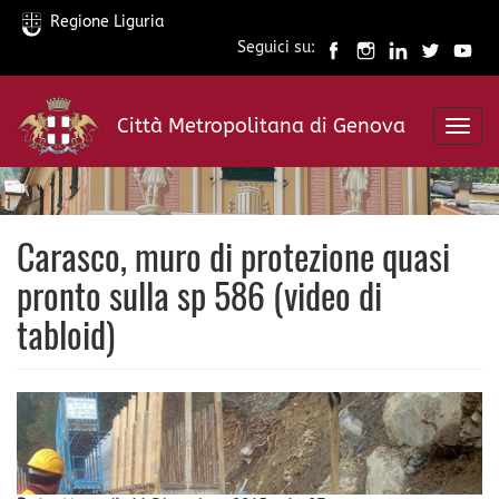
Regione Liguria
Seguici su:
Salta
al
Città Metropolitana di Genova
contenuto
Toggl
principale
navig
Carasco, muro di protezione quasi
pronto sulla sp 586 (video di
tabloid)