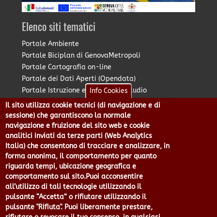
Elenco siti tematici
Portale Ambiente
Portale Biciplan di GenovaMetropoli
Portale Cartografia on-line
Portale dei Dati Aperti (Opendata)
Portale Istruzione e Diritto allo Studio
Info Cookies
Portale Marketing Territoriale
Il sito utilizza cookie tecnici (di navigazione e di
Portale Piano Strategico Metropolitano
sessione) che garantiscono la normale
Portale PUMS di GenovaMetropoli
navigazione e fruizione del sito web e cookie
analitici inviati da terze parti (Web Analytics
Portale Stazione Unica Appaltante
Italia) che consentono di tracciare e analizzare, in
Pratico: procedimenti e istanze online
forma anonima, il comportamento per quanto
riguarda tempi, ubicazione geografica e
comportamento sul sito.Puoi acconsentire
Città Metropolitana di Genova - Piazzale Mazzini 2 -16122 -
all’utilizzo di tali tecnologie utilizzando il
Genova | CF:80007350103 - P.Iva: 00949170104 | Codice IPA: cmge
pulsante “Accetta” o rifiutare utilizzando il
Centralino 010 54991 Fax 010 5499244 URP 010 5499456
pulsante "Rifiuta". Puoi liberamente prestare,
Num.Verde 800 509420 | P.E.C.: