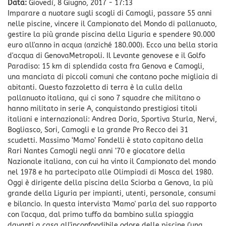
Data:
Giovedì, 8 Giugno, 2017 - 17:13
Imparare a nuotare sugli scogli di Camogli, passare 55 anni
nelle piscine, vincere il Campionato del Mondo di pallanuoto,
gestire la più grande piscina della Liguria e spendere 90.000
euro all'anno in acqua (anziché 180.000). Ecco una bella storia
d'acqua di GenovaMetropoli. Il Levante genovese e il Golfo
Paradiso: 15 km di splendida costa fra Genova e Camogli,
una manciata di piccoli comuni che contano poche migliaia di
abitanti. Questo fazzoletto di terra è la culla della
pallanuoto italiana, qui ci sono 7 squadre che militano o
hanno militato in serie A, conquistando prestigiosi titoli
italiani e internazionali: Andrea Doria, Sportiva Sturla, Nervi,
Bogliasco, Sori, Camogli e la grande Pro Recco dei 31
scudetti. Massimo ‘Mamo’ Fondelli è stato capitano della
Rari Nantes Camogli negli anni ’70 e giocatore della
Nazionale italiana, con cui ha vinto il Campionato del mondo
nel 1978 e ha partecipato alle Olimpiadi di Mosca del 1980.
Oggi è dirigente della piscina della Sciorba a Genova, la più
grande della Liguria per impianti, utenti, personale, consumi
e bilancio. In questa intervista 'Mamo' parla del suo rapporto
con l'acqua, dal primo tuffo da bambino sulla spiaggia
davanti a casa all'inconfondibile odore delle piscine ('una