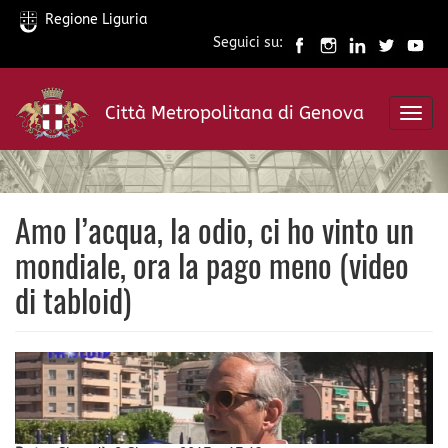
Regione Liguria
Seguici su:
Salta
al
Città Metropolitana di Genova
contenuto
Toggl
principale
navig
Amo l’acqua, la odio, ci ho vinto un
mondiale, ora la pago meno (video
di tabloid)