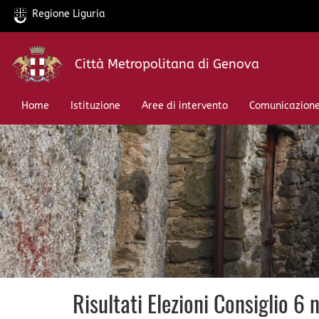
Regione Liguria
Salta
Città Metropolitana di Genova
al
contenuto
principale
Home
Istituzione
Aree di intervento
Comunicazion
Risultati Elezioni Consiglio 