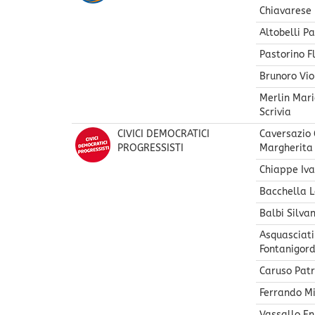
Chiavarese
Altobelli P
Pastorino F
Brunoro Vio
Merlin Mari
Scrivia
CIVICI DEMOCRATICI
Caversazio 
PROGRESSISTI
Margherita 
Chiappe Iv
Bacchella L
Balbi Silva
Asquasciati
Fontanigor
Caruso Patr
Ferrando Mi
Vassallo En