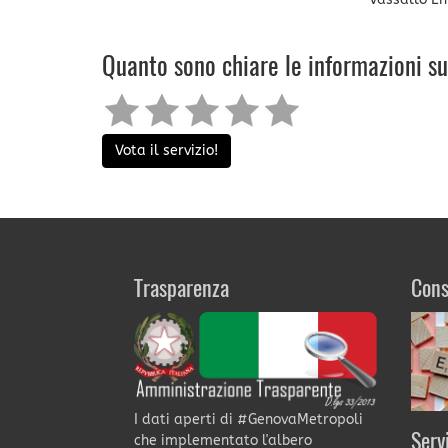
Quanto sono chiare le informazioni s
Vota il servizio!
Trasparenza
Cons
I dati aperti di #GenovaMetropoli
Serv
che implementato l'albero