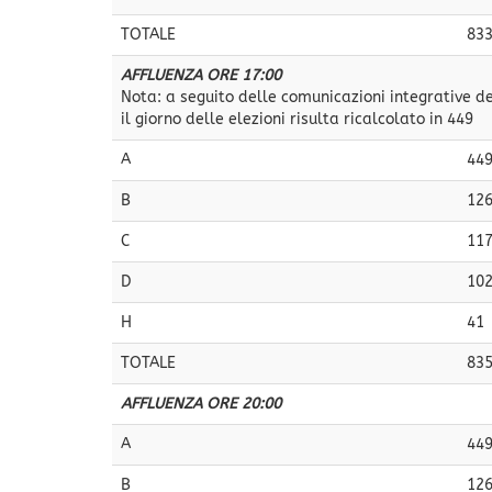
TOTALE
83
AFFLUENZA ORE 17:00
Nota: a seguito delle comunicazioni integrative dei
il giorno delle elezioni risulta ricalcolato in 449
A
44
B
12
C
11
D
10
H
41
TOTALE
83
AFFLUENZA ORE 20:00
A
44
B
12