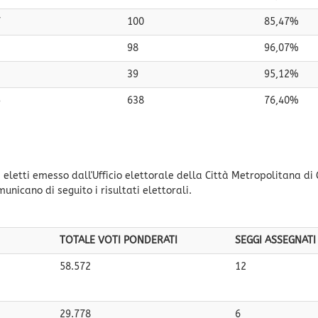
7
100
85,47%
2
98
96,07%
39
95,12%
5
638
76,40%
eletti emesso dall'Ufficio elettorale della Città Metropolitana di
municano di seguito i risultati elettorali.
TOTALE VOTI PONDERATI
SEGGI ASSEGNATI
58.572
12
29.778
6