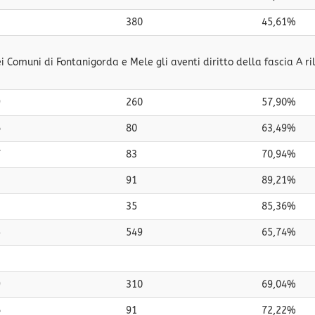
3
380
45,61%
 Comuni di Fontanigorda e Mele gli aventi diritto della fascia A ri
9
260
57,90%
6
80
63,49%
7
83
70,94%
2
91
89,21%
35
85,36%
5
549
65,74%
9
310
69,04%
6
91
72,22%