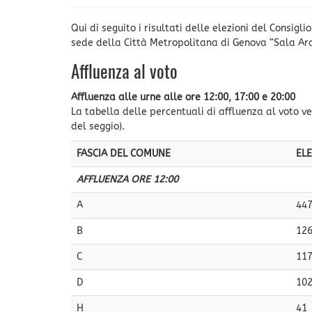
Qui di seguito i risultati delle elezioni del Consi
sede della Città Metropolitana di Genova “Sala Araz
Affluenza al voto
Affluenza alle urne alle ore 12:00, 17:00 e 20:00
La tabella delle percentuali di affluenza al voto ve
del seggio).
FASCIA DEL COMUNE
ELE
AFFLUENZA ORE 12:00
A
44
B
12
C
11
D
10
H
41