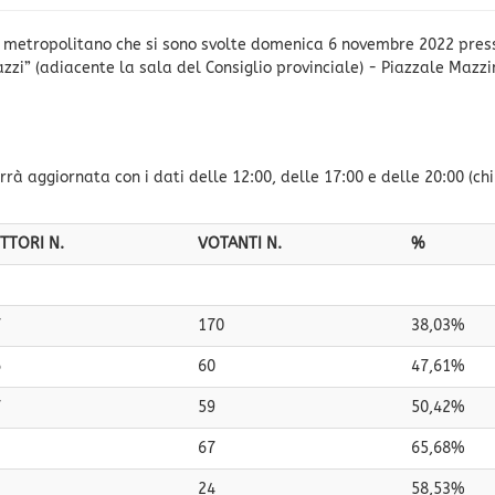
glio metropolitano che si sono svolte domenica 6 novembre 2022 pres
zi” (adiacente la sala del Consiglio provinciale) - Piazzale Mazzin
rrà aggiornata con i dati delle 12:00, delle 17:00 e delle 20:00 (ch
TTORI N.
VOTANTI N.
%
7
170
38,03%
6
60
47,61%
7
59
50,42%
2
67
65,68%
24
58,53%