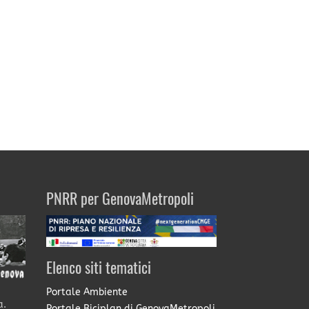
PNRR per GenovaMetropoli
Elenco siti tematici
Portale Ambiente
a.
Portale Biciplan di GenovaMetropoli