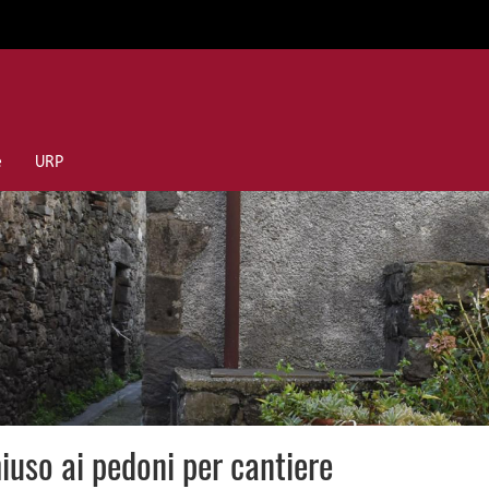
e
URP
hiuso ai pedoni per cantiere