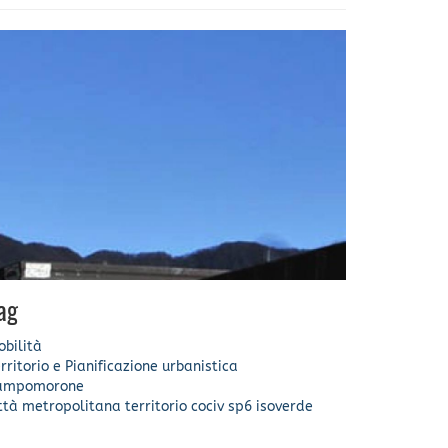
ag
bilità
rritorio e Pianificazione urbanistica
ampomorone
ittà metropolitana
territorio
cociv
sp6
isoverde