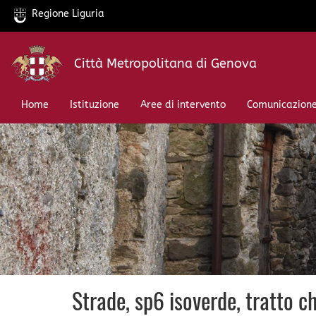
Regione Liguria
Salta
Città Metropolitana di Genova
al
contenuto
principale
Home
Istituzione
Aree di intervento
Comunicazion
Strade, sp6 isoverde, tratto c