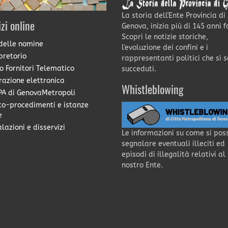
La storia dell'Ente Provincia di
izi online
Genova, inizia più di 145 anni f
Scopri le notizie storiche,
delle nomine
l'evoluzione dei confini e i
pretorio
rappresentanti politici che si 
o Fornitori Telematico
succeduti.
razione elettronica
Whistleblowing
A di GenovaMetropoli
co-procedimenti e istanze
e
lazioni e disservizi
Le informazioni su come si pos
segnalare eventuali illeciti ed
episodi di illegalità relativi al
nostro Ente.