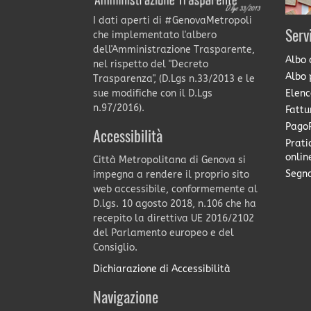
I dati aperti di #GenovaMetropoli
Serv
che implementato l'albero
dell'Amministrazione Trasparente,
Albo 
nel rispetto del "Decreto
Albo 
Trasparenza", (D.Lgs n.33/2013 e le
Elenc
sue modifiche con il D.Lgs
n.97/2016).
Fattu
PagoP
Accessibilità
Prati
onlin
Città Metropolitana di Genova si
Segna
impegna a rendere il proprio sito
web accessibile, conformemente al
D.lgs. 10 agosto 2018, n.106 che ha
recepito la direttiva UE 2016/2102
del Parlamento europeo e del
Consiglio.
Dichiarazione di Accessibilità
Navigazione