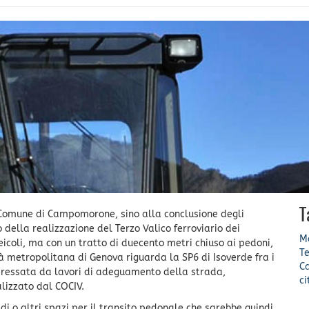
T
el Comune di Campomorone, sino alla conclusione degli
della realizzazione del Terzo Valico ferroviario dei
Mo
eicoli, ma con un tratto di duecento metri chiuso ai pedoni,
Te
tà metropolitana di Genova riguarda la SP6 di Isoverde fra i
C
ressata da lavori di adeguamento della strada,
c
alizzato dal COCIV.
edi o altri spazi per il transito pedonale che sarebbe quindi