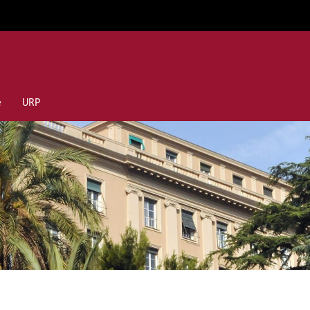
e
URP