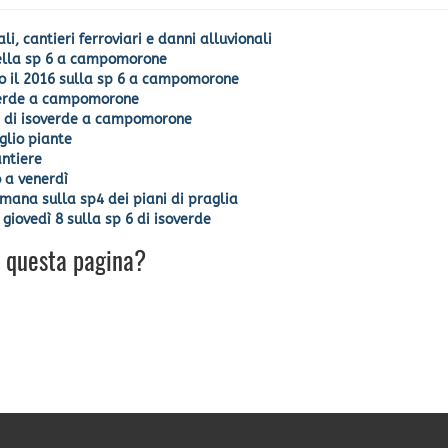
i, cantieri ferroviari e danni alluvionali
della sp 6 a campomorone
tto il 2016 sulla sp 6 a campomorone
soverde a campomorone
le di isoverde a campomorone
glio piante
antiere
o a venerdì
imana sulla sp4 dei piani di praglia
giovedì 8 sulla sp 6 di isoverde
u questa pagina?