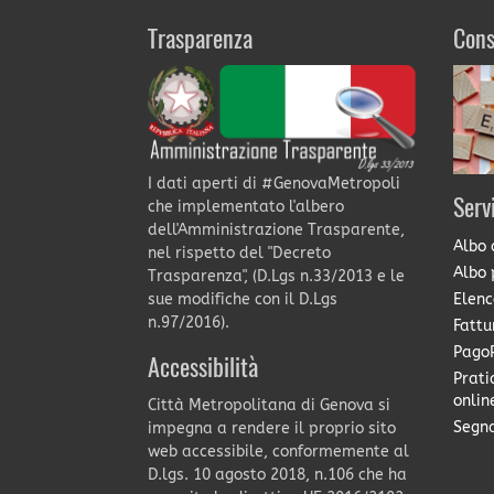
Trasparenza
Cons
I dati aperti di #GenovaMetropoli
Serv
che implementato l'albero
dell'Amministrazione Trasparente,
Albo 
nel rispetto del "Decreto
Albo 
Trasparenza", (D.Lgs n.33/2013 e le
Elenc
sue modifiche con il D.Lgs
n.97/2016).
Fattu
PagoP
Accessibilità
Prati
onlin
Città Metropolitana di Genova si
Segna
impegna a rendere il proprio sito
web accessibile, conformemente al
D.lgs. 10 agosto 2018, n.106 che ha