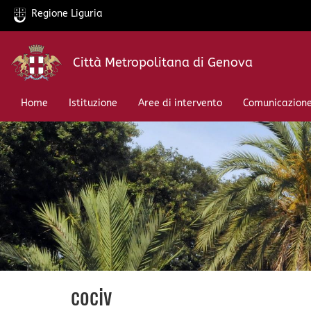
Regione Liguria
Salta
Città Metropolitana di Genova
al
contenuto
principale
Home
Istituzione
Aree di intervento
Comunicazion
cociv