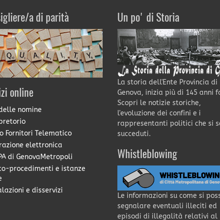
igliere/a di parità
Un po' di Storia
La storia dell'Ente Provincia di
izi online
Genova, inizia più di 145 anni f
Scopri le notizie storiche,
delle nomine
l'evoluzione dei confini e i
pretorio
rappresentanti politici che si 
o Fornitori Telematico
succeduti.
razione elettronica
Whistleblowing
A di GenovaMetropoli
co-procedimenti e istanze
e
lazioni e disservizi
Le informazioni su come si pos
segnalare eventuali illeciti ed
episodi di illegalità relativi al