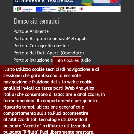
Elenco siti tematici
Portale Ambiente
Portale Biciplan di GenovaMetropoli
Portale Cartografia on-line
Portale dei Dati Aperti (Opendata)
Portale Istruzione e Diritto allo Studio
Info Cookies
Portale Marketing Territoriale
Il sito utilizza cookie tecnici (di navigazione e di
Portale Piano Strategico Metropolitano
sessione) che garantiscono la normale
Portale PUMS di GenovaMetropoli
navigazione e fruizione del sito web e cookie
analitici inviati da terze parti (Web Analytics
Portale Stazione Unica Appaltante
Italia) che consentono di tracciare e analizzare, in
Pratico: procedimenti e istanze online
forma anonima, il comportamento per quanto
riguarda tempi, ubicazione geografica e
comportamento sul sito.Puoi acconsentire
Città Metropolitana di Genova - Piazzale Mazzini 2 -16122 -
all’utilizzo di tali tecnologie utilizzando il
Genova | CF:80007350103 - P.Iva: 00949170104 | Codice IPA: cmge
pulsante “Accetta” o rifiutare utilizzando il
Centralino 010 54991 Fax 010 5499244 URP 010 5499456
pulsante "Rifiuta". Puoi liberamente prestare,