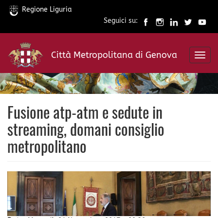
Regione Liguria
Seguici su:
Salta
al
Città Metropolitana di Genova
contenuto
Toggl
principale
navig
Fusione atp-atm e sedute in
streaming, domani consiglio
metropolitano