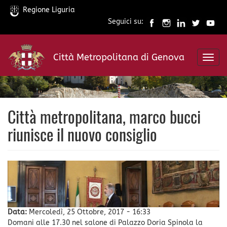
Regione Liguria
Seguici su:
Salta
al
Città Metropolitana di Genova
contenuto
Toggl
principale
navig
Città metropolitana, marco bucci
riunisce il nuovo consiglio
Data:
Mercoledì, 25 Ottobre, 2017 - 16:33
Domani alle 17.30 nel salone di Palazzo Doria Spinola la