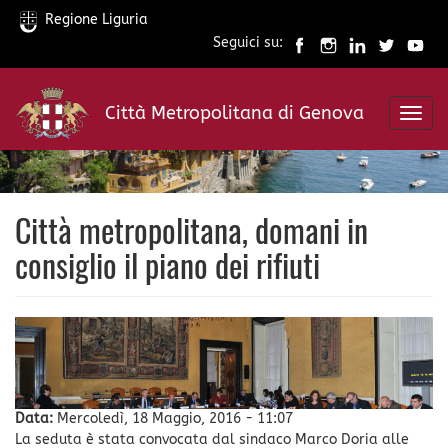
Regione Liguria
Seguici su:
Salta
al
Città Metropolitana di Genova
contenuto
Toggl
principale
navig
Città metropolitana, domani in
consiglio il piano dei rifiuti
Data:
Mercoledì, 18 Maggio, 2016 - 11:07
La seduta è stata convocata dal sindaco Marco Doria alle