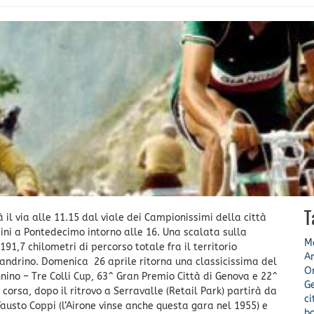
T
il via alle 11.15 dal viale dei Campionissimi della città
mini a Pontedecimo intorno alle 16. Una scalata sulla
Mo
91,7 chilometri di percorso totale fra il territorio
A
sandrino. Domenica 26 aprile ritorna una classicissima del
O
nino – Tre Colli Cup, 63^ Gran Premio Città di Genova e 22^
G
corsa, dopo il ritrovo a Serravalle (Retail Park) partirà da
c
Fausto Coppi (l’Airone vinse anche questa gara nel 1955) e
b