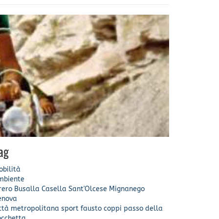
ag
bilità
mbiente
rero
Busalla
Casella
Sant'Olcese
Mignanego
enova
ittà metropolitana
sport
fausto coppi
passo della
occhetta