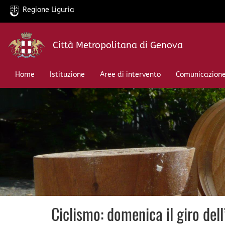
Regione Liguria
Salta
Città Metropolitana di Genova
al
contenuto
principale
Home
Istituzione
Aree di intervento
Comunicazion
Ciclismo: domenica il giro del