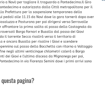
io a Novi) per tagliare il traguardo a Pontedecimo.Il Giro
Pontedecimo e autorizzata dalla Città metropolitana per il
ella Prefettura per la sospensione temporanea della
sui pedali alle 11.15 da Novi dove la gara tornerà dopo aver
asaluzzo e Pasturana per poi dirigersi verso Serravalle
per affrontare la prima salita al passo della Castagnola da
raversati Borgo Fornari e Busalla dal passo dei Giovi
l torrente Secca risalirà verso il territorio di
 e ancora Busalla per risalire i Giovi e scendere
ennino sul passo della Bocchetta con ritorno a Voltaggio
ine negli ultimi venticinque chilometri calerà a Borgo
nti dei Giovi e l’ultima discesa da Mignanego per poi,
Pontedecimo in via Fiorenzo Semini dove i primi arrivi sono
u questa pagina?