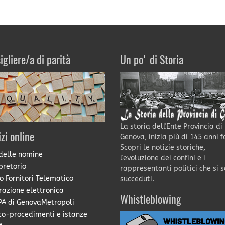
igliere/a di parità
Un po' di Storia
La storia dell'Ente Provincia di
izi online
Genova, inizia più di 145 anni f
Scopri le notizie storiche,
delle nomine
l'evoluzione dei confini e i
pretorio
rappresentanti politici che si 
o Fornitori Telematico
succeduti.
razione elettronica
Whistleblowing
A di GenovaMetropoli
co-procedimenti e istanze
e