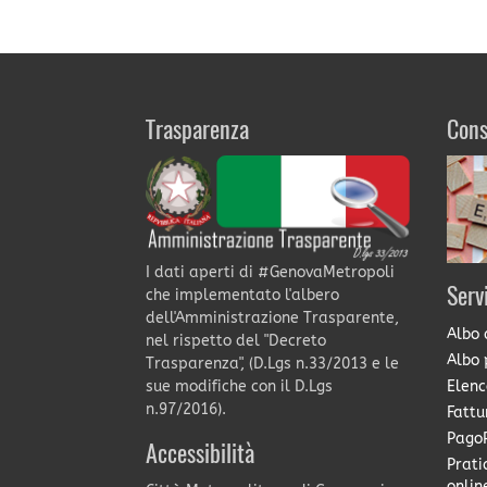
Trasparenza
Cons
I dati aperti di #GenovaMetropoli
Serv
che implementato l'albero
dell'Amministrazione Trasparente,
Albo 
nel rispetto del "Decreto
Albo 
Trasparenza", (D.Lgs n.33/2013 e le
Elenc
sue modifiche con il D.Lgs
n.97/2016).
Fattu
PagoP
Accessibilità
Prati
onlin