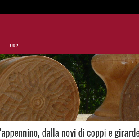
e
URP
l’appennino, dalla novi di coppi e gira