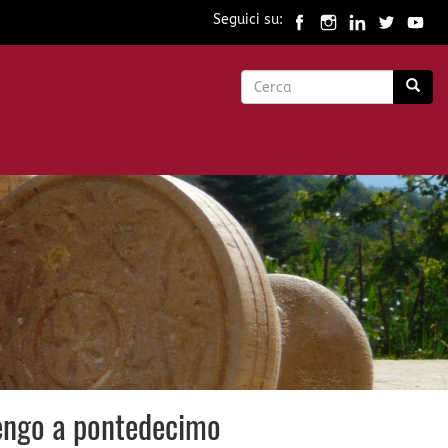
Seguici su:
Form
di
Cerca
ricerca
rdengo a pontedecimo