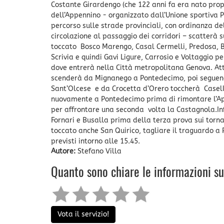
Costante Girardengo (che 122 anni fa era nato propr
dell’Appennino - organizzato dall’Unione sportiva 
percorso sulle strade provinciali, con ordinanza d
circolazione al passaggio dei corridori – scatterà 
toccato Bosco Marengo, Casal Cermelli, Predosa, B
Scrivia e quindi Gavi Ligure, Carrosio e Voltaggio 
dove entrerà nella Città metropolitana Genova. Att
scenderà da Mignanego a Pontedecimo, poi seguendo i
Sant’Olcese e da Crocetta d’Orero toccherà Casella
nuovamente a Pontedecimo prima di rimontare l’App
per affrontare una seconda volta la Castagnola.Inf
Fornari e Busalla prima della terza prova sui torna
toccato anche San Quirico, tagliare il traguardo a 
previsti intorno alle 15.45.
Autore:
Stefano Villa
Quanto sono chiare le informazioni s
Vota il servizio!