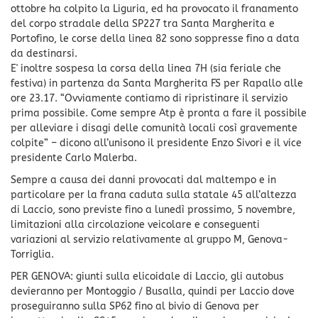
ottobre ha colpito la Liguria, ed ha provocato il franamento
del corpo stradale della SP227 tra Santa Margherita e
Portofino, le corse della linea 82 sono soppresse fino a data
da destinarsi.
E' inoltre sospesa la corsa della linea 7H (sia feriale che
festiva) in partenza da Santa Margherita FS per Rapallo alle
ore 23.17. “Ovviamente contiamo di ripristinare il servizio
prima possibile. Come sempre Atp è pronta a fare il possibile
per alleviare i disagi delle comunità locali così gravemente
colpite” – dicono all’unisono il presidente Enzo Sivori e il vice
presidente Carlo Malerba.
Sempre a causa dei danni provocati dal maltempo e in
particolare per la frana caduta sulla statale 45 all’altezza
di Laccio, sono previste fino a lunedì prossimo, 5 novembre,
limitazioni alla circolazione veicolare e conseguenti
variazioni al servizio relativamente al gruppo M, Genova-
Torriglia.
PER GENOVA: giunti sulla elicoidale di Laccio, gli autobus
devieranno per Montoggio / Busalla, quindi per Laccio dove
proseguiranno sulla SP62 fino al bivio di Genova per