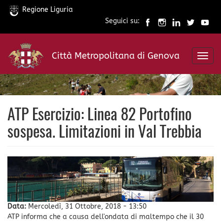
Regione Liguria
Seguici su:
Salta
al
Città Metropolitana di Genova
contenuto
Toggl
principale
navig
ATP Esercizio: Linea 82 Portofino
sospesa. Limitazioni in Val Trebbia
Data:
Mercoledì, 31 Ottobre, 2018 - 13:50
ATP informa che a causa dell'ondata di maltempo che il 30