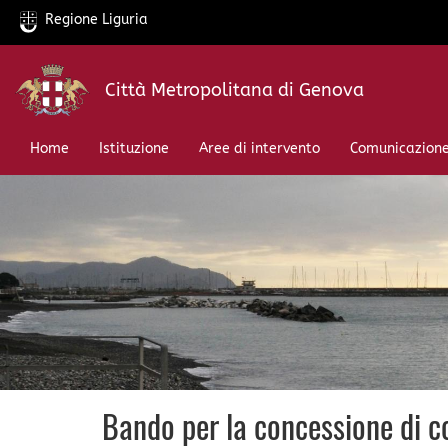
Regione Liguria
Salta
Città Metropolitana di Genova
al
contenuto
principale
Home
Istituzione
Aree di intervento
Comunicazion
Bando per la concessione di c