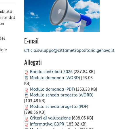
ibilità
viste dal
con
del
E-mail
le e
ufficio.sviluppo@cittametropolitana.genova.it
Allegati
Bando contributi 2026
[287.84 KB]
Modulo domanda (WORD)
[93.03
KB]
Modulo domanda (PDF)
[253.33 KB]
Modulo scheda progetto (WORD)
[103.48 KB]
Modulo scheda progetto (PDF)
[398.56 KB]
Criteri di valutazione
[698.05 KB]
Informativa GDPR
[185.02 KB]