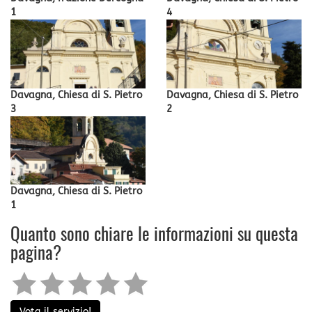
1
4
Davagna, Chiesa di S. Pietro
Davagna, Chiesa di S. Pietro
3
2
Davagna, Chiesa di S. Pietro
1
Quanto sono chiare le informazioni su questa
pagina?
Vota il servizio!