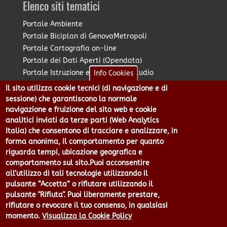
Elenco siti tematici
Portale Ambiente
Portale Biciplan di GenovaMetropoli
Portale Cartografia on-line
Portale dei Dati Aperti (Opendata)
Portale Istruzione e Diritto allo Studio
Info Cookies
Portale Marketing Territoriale
Il sito utilizza cookie tecnici (di navigazione e di
Portale Piano Strategico Metropolitano
sessione) che garantiscono la normale
Portale PUMS di GenovaMetropoli
navigazione e fruizione del sito web e cookie
analitici inviati da terze parti (Web Analytics
Portale Stazione Unica Appaltante
Italia) che consentono di tracciare e analizzare, in
Pratico: procedimenti e istanze online
forma anonima, il comportamento per quanto
riguarda tempi, ubicazione geografica e
comportamento sul sito.Puoi acconsentire
Città Metropolitana di Genova - Piazzale Mazzini 2 -16122 -
all’utilizzo di tali tecnologie utilizzando il
Genova | CF:80007350103 - P.Iva: 00949170104 | Codice IPA: cmge
pulsante “Accetta” o rifiutare utilizzando il
Centralino 010 54991 Fax 010 5499244 URP 010 5499456
pulsante "Rifiuta". Puoi liberamente prestare,
Num.Verde 800 509420 | P.E.C.:
rifiutare o revocare il tuo consenso, in qualsiasi
pec@cert.cittametropolitana.genova.it
momento.
Visualizza la Cookie Policy
Privacy
|
Tecnologie e Accessibilità
|
Note Legali
|
Contatti per il