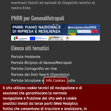
eventuali illeciti ed episodi di illegalità relativi al
nostro Ente.
PNRR per GenovaMetropoli
Elenco siti tematici
Portale Ambiente
Portale Biciplan di GenovaMetropoli
Portale Cartografia on-line
Portale dei Dati Aperti (Opendata)
Portale Istruzione e Diritto allo Studio
Info Cookies
Portale Marketing Territoriale
Il sito utilizza cookie tecnici (di navigazione e di
Portale Piano Strategico Metropolitano
sessione) che garantiscono la normale
Portale PUMS di GenovaMetropoli
navigazione e fruizione del sito web e cookie
analitici inviati da terze parti (Web Analytics
Portale Stazione Unica Appaltante
Italia) che consentono di tracciare e analizzare, in
Pratico: procedimenti e istanze online