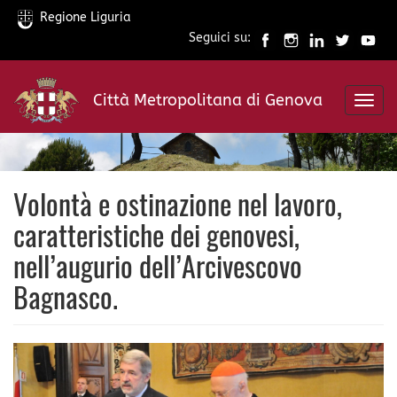
Regione Liguria
Seguici su:
Salta
al
Città Metropolitana di Genova
contenuto
Toggl
principale
navig
Volontà e ostinazione nel lavoro,
caratteristiche dei genovesi,
nell’augurio dell’Arcivescovo
Bagnasco.