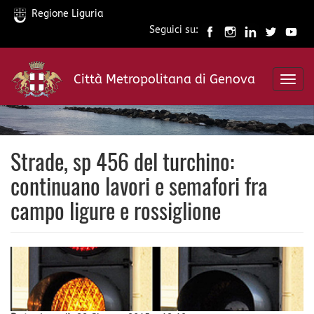
Regione Liguria
Seguici su:
Salta
al
Città Metropolitana di Genova
contenuto
Toggl
principale
navig
Strade, sp 456 del turchino:
continuano lavori e semafori fra
campo ligure e rossiglione