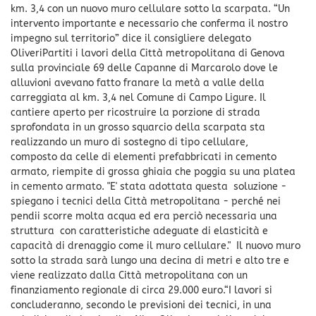
km. 3,4 con un nuovo muro cellulare sotto la scarpata. “Un
intervento importante e necessario che conferma il nostro
impegno sul territorio” dice il consigliere delegato
OliveriPartiti i lavori della Città metropolitana di Genova
sulla provinciale 69 delle Capanne di Marcarolo dove le
alluvioni avevano fatto franare la metà a valle della
carreggiata al km. 3,4 nel Comune di Campo Ligure. Il
cantiere aperto per ricostruire la porzione di strada
sprofondata in un grosso squarcio della scarpata sta
realizzando un muro di sostegno di tipo cellulare,
composto da celle di elementi prefabbricati in cemento
armato, riempite di grossa ghiaia che poggia su una platea
in cemento armato. "E' stata adottata questa soluzione -
spiegano i tecnici della Città metropolitana - perché nei
pendii scorre molta acqua ed era perciò necessaria una
struttura con caratteristiche adeguate di elasticità e
capacità di drenaggio come il muro cellulare." Il nuovo muro
sotto la strada sarà lungo una decina di metri e alto tre e
viene realizzato dalla Città metropolitana con un
finanziamento regionale di circa 29.000 euro.“I lavori si
concluderanno, secondo le previsioni dei tecnici, in una