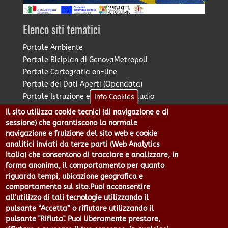
Elenco siti tematici
Portale Ambiente
Portale Biciplan di GenovaMetropoli
Portale Cartografia on-line
Portale dei Dati Aperti (Opendata)
Portale Istruzione e Diritto allo Studio
Info Cookies
Portale Marketing Territoriale
Il sito utilizza cookie tecnici (di navigazione e di
Portale Piano Strategico Metropolitano
sessione) che garantiscono la normale
Portale PUMS di GenovaMetropoli
navigazione e fruizione del sito web e cookie
analitici inviati da terze parti (Web Analytics
Portale Stazione Unica Appaltante
Italia) che consentono di tracciare e analizzare, in
Pratico: procedimenti e istanze online
forma anonima, il comportamento per quanto
riguarda tempi, ubicazione geografica e
comportamento sul sito.Puoi acconsentire
Città Metropolitana di Genova - Piazzale Mazzini 2 -16122 -
all’utilizzo di tali tecnologie utilizzando il
Genova | CF:80007350103 - P.Iva: 00949170104 | Codice IPA: cmge
pulsante “Accetta” o rifiutare utilizzando il
Centralino 010 54991 Fax 010 5499244 URP 010 5499456
pulsante "Rifiuta". Puoi liberamente prestare,
Num.Verde 800 509420 | P.E.C.: