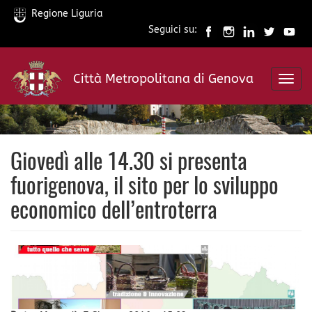
Regione Liguria
Seguici su:
Salta
al
Città Metropolitana di Genova
contenuto
Toggl
principale
navig
Giovedì alle 14.30 si presenta
fuorigenova, il sito per lo sviluppo
economico dell’entroterra