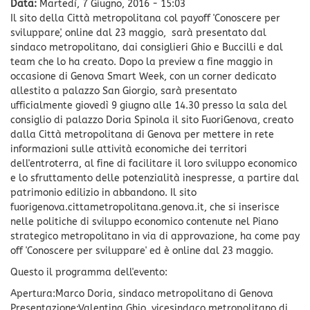
Data:
Martedì, 7 Giugno, 2016 - 15:03
Il sito della Città metropolitana col payoff 'Conoscere per
sviluppare', online dal 23 maggio, sarà presentato dal
sindaco metropolitano, dai consiglieri Ghio e Buccilli e dal
team che lo ha creato. Dopo la preview a fine maggio in
occasione di Genova Smart Week, con un corner dedicato
allestito a palazzo San Giorgio, sarà presentato
ufficialmente giovedì 9 giugno alle 14.30 presso la sala del
consiglio di palazzo Doria Spinola il sito FuoriGenova, creato
dalla Città metropolitana di Genova per mettere in rete
informazioni sulle attività economiche dei territori
dell'entroterra, al fine di facilitare il loro sviluppo economico
e lo sfruttamento delle potenzialità inespresse, a partire dal
patrimonio edilizio in abbandono. Il sito
fuorigenova.cittametropolitana.genova.i­t, che si inserisce
nelle politiche di sviluppo economico contenute nel Piano
strategico metropolitano in via di approvazione, ha come pay
off 'Conoscere per sviluppare' ed è online dal 23 maggio.
Questo il programma dell'evento:
Apertura:Marco Doria, sindaco metropolitano di Genova
Presentazione:Valentina Ghio, vicesindaco metropolitano di