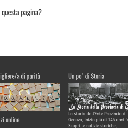
u questa pagina?
igliere/a di parità
Un po' di Storia
La storia dell'Ente Provincia di
izi online
Genova, inizia più di 145 anni f
Scopri le notizie storiche,