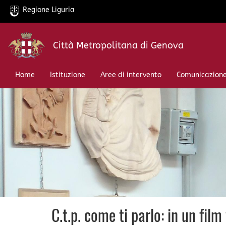
Regione Liguria
Salta
Città Metropolitana di Genova
al
contenuto
principale
Home
Istituzione
Aree di intervento
Comunicazion
C.t.p. come ti parlo: in un film