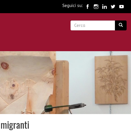
Seguici su:
Form
di
Cerca
ricerca
i migranti