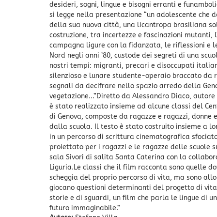
desideri, sogni, lingue e bisogni erranti e funambol
si legge nella presentazione “un adolescente che d
della sua nuova città, una licantropa brasiliana so
costruzione, tra incertezze e fascinazioni mutanti,
campagna ligure con la fidanzata, le riflessioni e l
Nord negli anni ’80, custode dei segreti di una sc
nostri tempi: migranti, precari e disoccupati italian
silenzioso e lunare studente-operaio braccato da re
segnali da decifrare nello spazio arredo della Geno
vegetazione...”Diretto da Alessandro Diaco, autore
è stato realizzato insieme ad alcune classi del Cent
di Genova, composte da ragazze e ragazzi, donne e u
dalla scuola. Il testo è stato costruito insieme a l
in un percorso di scrittura cinematografica sfociato
proiettato per i ragazzi e le ragazze delle scuole
sala Sivori di salita Santa Caterina con la collabo
Liguria.Le classi che il film racconta sono quelle d
scheggia del proprio percorso di vita, ma sono allo
giocano questioni determinanti del progetto di vita 
storie e di sguardi, un film che parla le lingue di 
futuro immaginabile.”