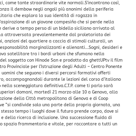
ici, come tante straordinarie vite normali.S'incontrano così,
anza il dembow negli angoli più anonimi della periferia
litaria che esplora la sua identità di ragazza in
 l’aspirazione di un giovane campesiño che si perde nella
e derive a tempo perso di un bidello siciliano arrivato al
uola attraversata prevalentemente dal proletariato dei
i, anziani del quartiere a caccia di stimoli culturali, un
sponsabilità marginalizzanti e alienanti...Sogni, desideri e
va satellitare tra i bordi urbani che sfumano nella
 del soggetto con Hinode San e prodotto da ghettUPtv il film
ro Provinciale per l’Istruzione degli Adulti – Centro Ponente
omini che seguono i diversi percorsi formativi offerti
oro, accompagnandoli durante le lezioni del corso d’italiano
 nella sceneggiatura definitiva.C.T.P. come ti parlo sarà
 superiori domani, martedì 21 marzo alle 10 a Genova, alla
razione della Città metropolitana di Genova e di Coop
ove “si condivide solo una parte della propria giornata, una
 stesso tempo i luoghi dove il futuro prende corpo, dove si
e della ricerca di inclusione. Una successione fluida di
uno spazio frammentario e vitale, per raccontare a tutti un