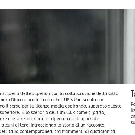
T
i studenti delle superiori con la collaborazione della Città
andro Diaco e prodotto da ghettUPtv.Una scuola con
Pa
ono il corso per la licenza media aspirando, superato questo
Is
periore. E' lo scenario del film C.T.P. come ti parlo,
c
iare che senza cercare di ripercorrere le giornate
su
i alcuni di loro, intrecciando le storie di un racconto
dell’Italia contemporanea, tra frammenti di quotidianità,