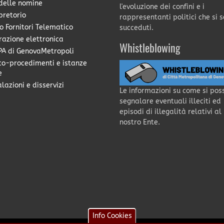
delle nomine
l'evoluzione dei confini e i
pretorio
rappresentanti politici che si 
o Fornitori Telematico
succeduti.
razione elettronica
Whistleblowing
A di GenovaMetropoli
co-procedimenti e istanze
e
lazioni e disservizi
Le informazioni su come si pos
segnalare eventuali illeciti ed
episodi di illegalità relativi al
nostro Ente.
Info Cookies