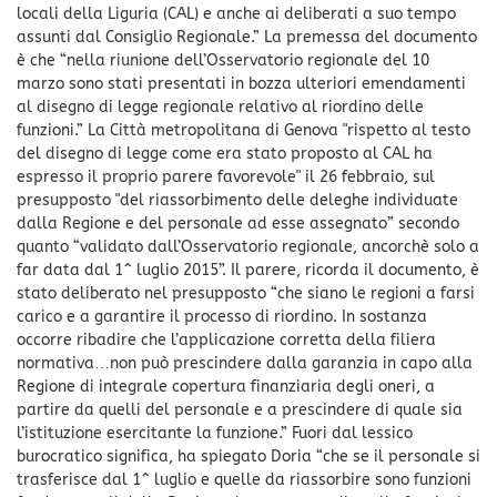
locali della Liguria (CAL) e anche ai deliberati a suo tempo
assunti dal Consiglio Regionale.” La premessa del documento
è che “nella riunione dell’Osservatorio regionale del 10
marzo sono stati presentati in bozza ulteriori emendamenti
al disegno di legge regionale relativo al riordino delle
funzioni.” La Città metropolitana di Genova "rispetto al testo
del disegno di legge come era stato proposto al CAL ha
espresso il proprio parere favorevole" il 26 febbraio, sul
presupposto "del riassorbimento delle deleghe individuate
dalla Regione e del personale ad esse assegnato” secondo
quanto “validato dall’Osservatorio regionale, ancorchè solo a
far data dal 1^ luglio 2015”. Il parere, ricorda il documento, è
stato deliberato nel presupposto “che siano le regioni a farsi
carico e a garantire il processo di riordino. In sostanza
occorre ribadire che l’applicazione corretta della filiera
normativa…non può prescindere dalla garanzia in capo alla
Regione di integrale copertura finanziaria degli oneri, a
partire da quelli del personale e a prescindere di quale sia
l’istituzione esercitante la funzione.” Fuori dal lessico
burocratico significa, ha spiegato Doria “che se il personale si
trasferisce dal 1^ luglio e quelle da riassorbire sono funzioni