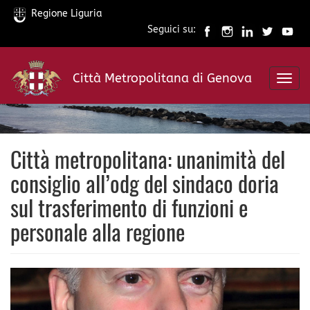
Regione Liguria
Seguici su:
Salta
al
Città Metropolitana di Genova
contenuto
Toggl
principale
navig
Città metropolitana: unanimità del
consiglio all’odg del sindaco doria
sul trasferimento di funzioni e
personale alla regione