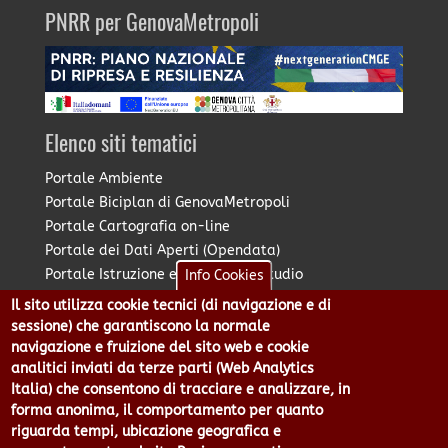
PNRR per GenovaMetropoli
Elenco siti tematici
Portale Ambiente
Portale Biciplan di GenovaMetropoli
Portale Cartografia on-line
Portale dei Dati Aperti (Opendata)
Portale Istruzione e Diritto allo Studio
Info Cookies
Portale Marketing Territoriale
Il sito utilizza cookie tecnici (di navigazione e di
Portale Piano Strategico Metropolitano
sessione) che garantiscono la normale
Portale PUMS di GenovaMetropoli
navigazione e fruizione del sito web e cookie
analitici inviati da terze parti (Web Analytics
Portale Stazione Unica Appaltante
Italia) che consentono di tracciare e analizzare, in
Pratico: procedimenti e istanze online
forma anonima, il comportamento per quanto
riguarda tempi, ubicazione geografica e