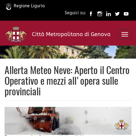
Regione Liguria
Seguici su:
Salta
al
Città Metropolitana di Genova
contenuto
Toggl
principale
navig
Allerta Meteo Neve: Aperto il Centro
Operativo e mezzi all'opera sulle
provinciali