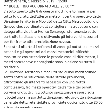
Data:
Venerdì, 1 Febbraio, 2019 - 15:00
*** BOLLETTINO AGGIORNATO ALLE 20.00 ***
E' stato aperto alle 8 di questa mattina e lo rimarrà per
tutta la durata dell’allerta meteo, il centro operativo della
Direzione Territorio e Mobilità della Città Metropolitana di
Genova che, coordinato dal consigliere metropolitano con
delega alla viabilità Franco Senarega, sta tenendo sotto
controllo la situazione e attivando gli interventi necessari
per far fronte alla precipitazione nevosa.
Sono stati allertati i referenti di zona, gli autisti dei mezzi
pesanti e gli operatori dei mezzi meccanici, affinché
monitorino con attenzione le proprie zone di riferimento, i
mezzi spazzaneve e spargisale sono in azione su tutto il
territorio.
La Direzione Territorio e Mobilità sta quindi monitorando
senza sosta la situazione delle strade provinciali,
affrontando gli interventi necessari con una flotta
complessiva, fra mezzi operativi dell’ente e dei privati
convenzionati, di circa ottanta spazzaneve e spargisale.
Il bollettino emesso dalla direzione, relativo alla situazione
generale della rete viabile provinciale aggiornata alle 20.00
evidenzia quanto segue: