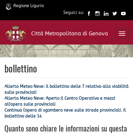
Regione Liguria
Seguici su:
Salta
al
Città Metropolitana di Genova
contenuto
Toggl
principale
navig
bollettino
Allerta Meteo Neve: il bollettino delle 7 relativo alla viabilità
sulle provinciali
Allerta Meteo Neve: Aperto il Centro Operativo e mezzi
all'opera sulle provinciali
Continua l'opera di sgombero neve sulle strade provinciali. Il
bollettino delle 14
Quanto sono chiare le informazioni su questa